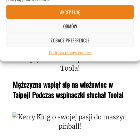
AKCEPTUJĘ
Gary Holt: biografia gitarzysty dostępna w
Polsce!
ODMÓW
ZOBACZ PREFERENCJE
Polityka plików cookies
Mężczyzna wspiął się na wieżowiec w
Taipej! Podczas wspinaczki słuchał Toola!