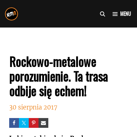
Przejdź
do
MENU
treści
Rockowo-metalowe
porozumienie. Ta trasa
odbije się echem!
30 sierpnia 2017