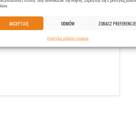
kcjonalności strony. Aby dowiedzieć się więcej, zapoznaj się z polityką plikó
kies.
ować marketing pliki cookies i
yć tę treść
AKCEPTUJĘ
ODMÓW
ZOBACZ PREFERENCJE
Polityka plików cookies