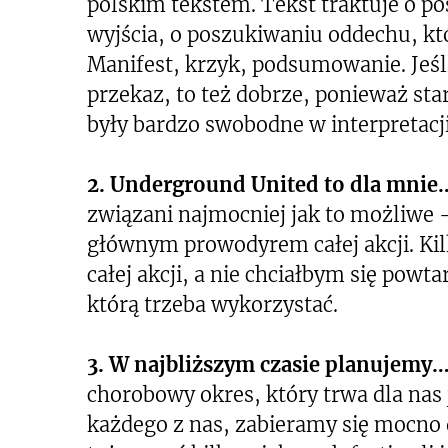
polskim tekstem. Tekst traktuje o p
wyjścia, o poszukiwaniu oddechu, któr
Manifest, krzyk, podsumowanie. Jeśli
przekaz, to też dobrze, ponieważ sta
były bardzo swobodne w interpretacj
2. Underground United to dla mnie
związani najmocniej jak to możliwe –
głównym prowodyrem całej akcji. Ki
całej akcji, a nie chciałbym się powt
którą trzeba wykorzystać.
3. W najbliższym czasie planujemy
chorobowy okres, który trwa dla nas 
każdego z nas, zabieramy się mocno