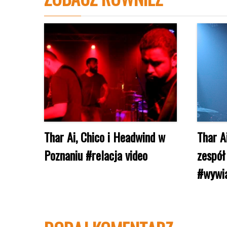
Thar Ai, Chico i Headwind w
Thar Ai
Poznaniu #relacja video
zespół
#wywi