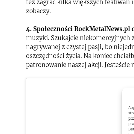
też zagrać kilka większych festiwali 
zobaczy.
4. Społeczności RockMetalNews.pl
muzyki. Szukajcie niekomercyjnych z
nagrywanej z czystej pasji, bo nieje
oszczędności życia. Na koniec chci
patronowanie naszej akcji. Jesteście n
Aby
sto
prz
prz
Bra