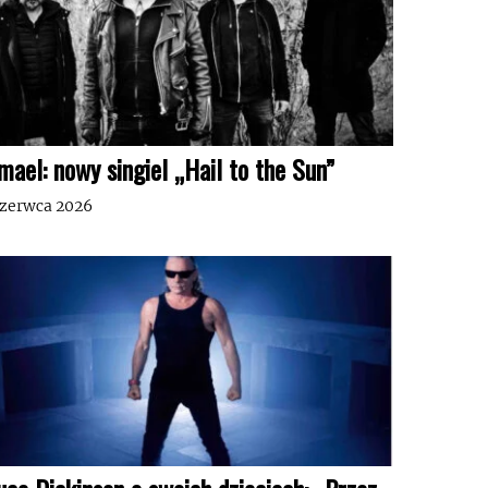
mael: nowy singiel „Hail to the Sun”
czerwca 2026