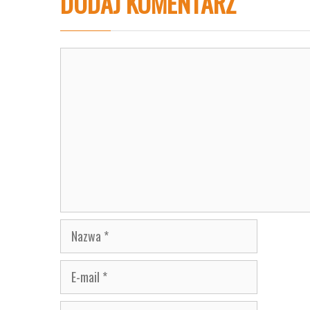
DODAJ KOMENTARZ
Komentarz
Nazwa
E-
mail