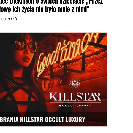
uce Dickinson o swoich dzieciach: „Przez
łowę ich życia nie było mnie z nimi”
ipca 2026