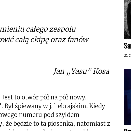
imieniu całego zespołu
wić całą ekipę oraz fanów
Sa
21 
Jan „Yasu” Kosa
…
Jest to otwór pół na pół nowy.
. Był śpiewany w j. hebrajskim. Kiedy
e nowego numeru pod szyldem
 że będzie to ta piosenka, natomiast z