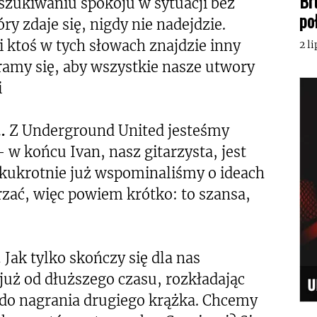
Br
oszukiwaniu spokoju w sytuacji bez
po
y zdaje się, nigdy nie nadejdzie.
 ktoś w tych słowach znajdzie inny
2 l
ramy się, aby wszystkie nasze utwory
i
…
Z Underground United jesteśmy
 w końcu Ivan, nasz gitarzysta, jest
lkukrotnie już wspominaliśmy o ideach
arzać, więc powiem krótko: to szansa,
…
Jak tylko skończy się dla nas
już od dłuższego czasu, rozkładając
 do nagrania drugiego krążka. Chcemy