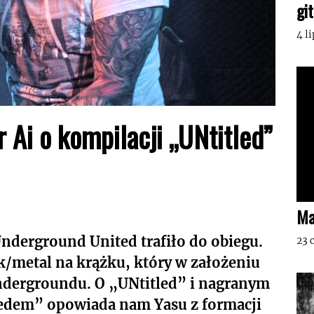
gi
4 l
 Ai o kompilacji „UNtitled”
Ma
nderground United trafiło do obiegu.
23 
k/metal na krążku, który w założeniu
dergroundu. O „UNtitled” i nagranym
iedem” opowiada nam Yasu z formacji