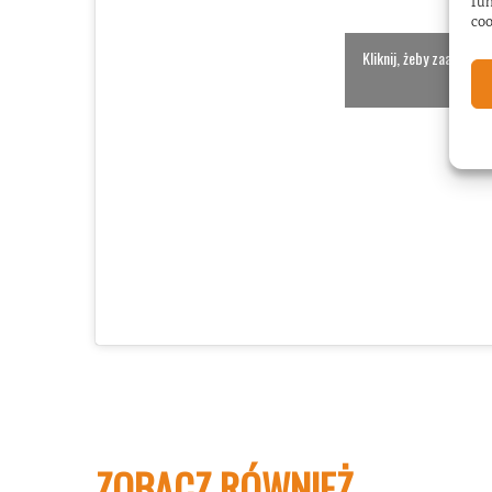
fun
coo
Kliknij, żeby zaakcept
włącz
ZOBACZ RÓWNIEŻ