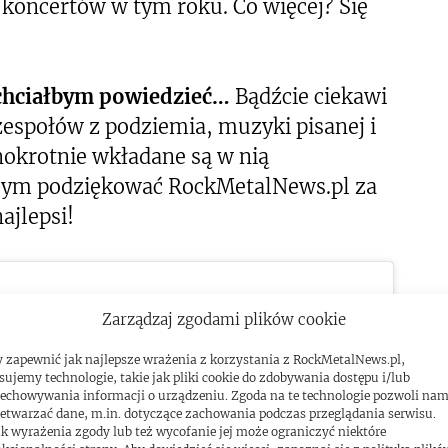
i koncertów w tym roku. Co więcej? Się
 chciałbym powiedzieć…
Bądźcie ciekawi
espołów z podziemia, muzyki pisanej i
dnokrotnie wkładane są w nią
ałbym podziękować RockMetalNews.pl za
ajlepsi!
Zarządzaj zgodami plików cookie
 zapewnić jak najlepsze wrażenia z korzystania z RockMetalNews.pl,
sujemy technologie, takie jak pliki cookie do zdobywania dostępu i/lub
echowywania informacji o urządzeniu. Zgoda na te technologie pozwoli na
etwarzać dane, m.in. dotyczące zachowania podczas przeglądania serwisu.
k wyrażenia zgody lub też wycofanie jej może ograniczyć niektóre