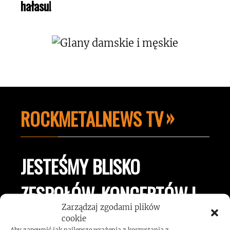
hałasu!
ROCKMETALNEWS TV
JESTEŚMY BLISKO
ZESPOŁÓW, KONCERTÓW I
Zarządzaj zgodami plików
LUDZI ZWIĄZANYCH Z
cookie
Aby zapewnić jak najlepsze wrażenia z korzystania z