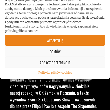
RockMetalNews.pl, stosujemy technologie, takie jak pliki cookie do
MUZYKĄ, BY DOSTARCZAĆ
zdobywania dostępu i/lub przechowywania informacji o urządzeniu.
Zgoda na te technologie pozwoli nam przetwarzać dane, m.in.
dotyczące zachowania podczas przeglądania serwisu. Brak wyrażenia
WAM NAJLEPSZE TREŚCI
zgody lub też wycofanie jej może ograniczyć niektóre
funkcjonalności strony. Aby dowiedzieć się więcej, zapoznaj się z
polityką plików cookies.
VIDEO
AKCEPTUJĘ
ODMÓW
RockMetalNews TV to ogólny dział, w którym
przekrojowo prezentujemy nasze realizacje video z
ZOBACZ PREFERENCJE
różnych serii. Znajdziecie tu zarówno minidokumenty,
jak i materiały z serii „#tour report”. W
Polityka plików cookies
RockMetalNews TV nie brakuje również wywiadów
video, w tym wywiadów nagrywanych w siedzibie
naszej redakcji w CK Zamek w Poznaniu, a także
wywiadów z serii Six Questions Show prowadzonych
dla nas przez Filipa i Pawła z zespołu The Sixpounder.