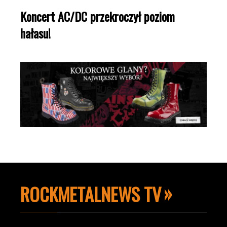
Koncert AC/DC przekroczył poziom
hałasu!
ROCKMETALNEWS TV