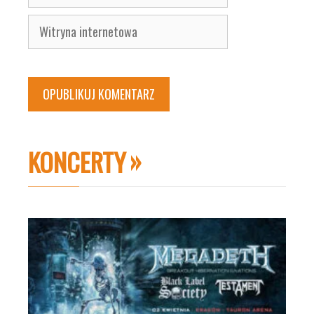
mail
Witryna
internetowa
KONCERTY