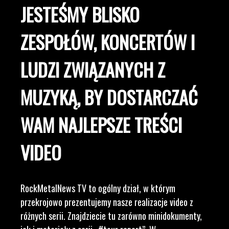
JESTEŚMY BLISKO
ZESPOŁÓW, KONCERTÓW I
LUDZI ZWIĄZANYCH Z
MUZYKĄ, BY DOSTARCZAĆ
WAM NAJLEPSZE TREŚCI
VIDEO
RockMetalNews TV to ogólny dział, w którym
przekrojowo prezentujemy nasze realizacje video z
różnych serii. Znajdziecie tu zarówno minidokumenty,