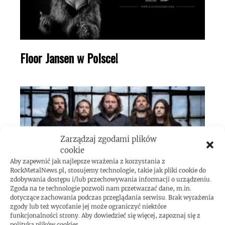
Floor Jansen w Polsce!
Zarządzaj zgodami plików
cookie
Aby zapewnić jak najlepsze wrażenia z korzystania z
RockMetalNews.pl, stosujemy technologie, takie jak pliki cookie do
zdobywania dostępu i/lub przechowywania informacji o urządzeniu.
Zgoda na te technologie pozwoli nam przetwarzać dane, m.in.
dotyczące zachowania podczas przeglądania serwisu. Brak wyrażenia
The Black Dahlia Murder w Polsce!
zgody lub też wycofanie jej może ograniczyć niektóre
funkcjonalności strony. Aby dowiedzieć się więcej, zapoznaj się z
polityką plików cookies.