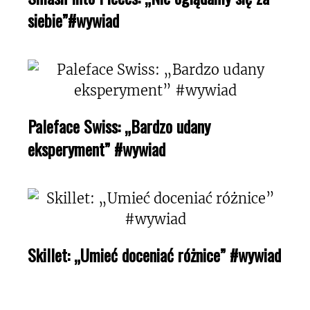
siebie”#wywiad
Paleface Swiss: „Bardzo udany
eksperyment” #wywiad
Skillet: „Umieć doceniać różnice” #wywiad