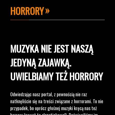
HORRORY
MUZYKA NIE JEST NASZĄ
JEDYNĄ ZAJAWKĄ.
UWIELBIAMY TEŻ HORRORY
Odwiedzając nasz portal, z pewnością nie raz
natknęliście się na treści związane z horrorami. To nie
przypadek, bo oprócz głośnej muzyki kręcą nas też
horrory (nawet te slapstickowe!). Poświęciliśmy im