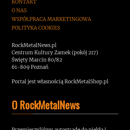
KONTAKT
O NAS
WSPÓŁPRACA MARKETINGOWA
POLITYKA COOKIES
RockMetalNews.pl
Centrum Kultury Zamek (pokój 217)
Święty Marcin 80/82
61-809 Poznań
Portal jest własnością RockMetalShop.pl
O RockMetalNews
Przemierzyliśmy autostradę do piekła i