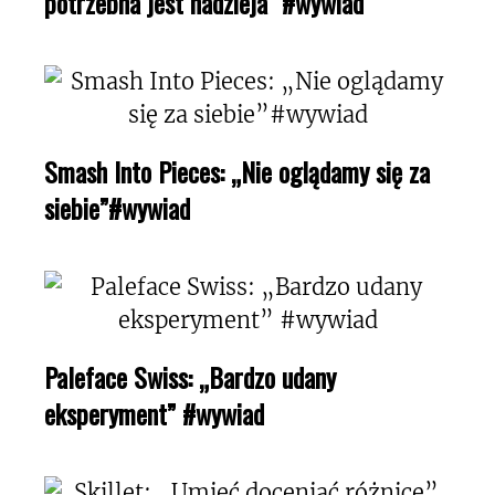
potrzebna jest nadzieja” #wywiad
Smash Into Pieces: „Nie oglądamy się za
siebie”#wywiad
Paleface Swiss: „Bardzo udany
eksperyment” #wywiad