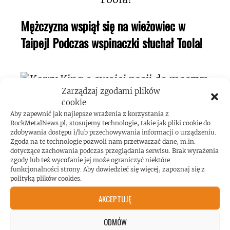
Mężczyzna wspiął się na wieżowiec w
Taipej! Podczas wspinaczki słuchał Toola!
Zarządzaj zgodami plików
cookie
Aby zapewnić jak najlepsze wrażenia z korzystania z
Kerry King o swojej pasji do maszyn
RockMetalNews.pl, stosujemy technologie, takie jak pliki cookie do
zdobywania dostępu i/lub przechowywania informacji o urządzeniu.
pinball!
Zgoda na te technologie pozwoli nam przetwarzać dane, m.in.
dotyczące zachowania podczas przeglądania serwisu. Brak wyrażenia
zgody lub też wycofanie jej może ograniczyć niektóre
funkcjonalności strony. Aby dowiedzieć się więcej, zapoznaj się z
polityką plików cookies.
AKCEPTUJĘ
Koncert AC/DC przekroczył poziom
ODMÓW