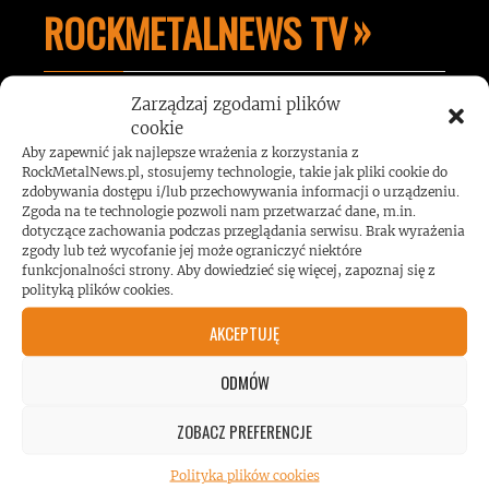
ROCKMETALNEWS TV
Zarządzaj zgodami plików
JESTEŚMY BLISKO
cookie
Aby zapewnić jak najlepsze wrażenia z korzystania z
RockMetalNews.pl, stosujemy technologie, takie jak pliki cookie do
ZESPOŁÓW, KONCERTÓW I
zdobywania dostępu i/lub przechowywania informacji o urządzeniu.
Zgoda na te technologie pozwoli nam przetwarzać dane, m.in.
dotyczące zachowania podczas przeglądania serwisu. Brak wyrażenia
LUDZI ZWIĄZANYCH Z
zgody lub też wycofanie jej może ograniczyć niektóre
funkcjonalności strony. Aby dowiedzieć się więcej, zapoznaj się z
polityką plików cookies.
MUZYKĄ, BY DOSTARCZAĆ
AKCEPTUJĘ
WAM NAJLEPSZE TREŚCI
ODMÓW
VIDEO
ZOBACZ PREFERENCJE
Polityka plików cookies