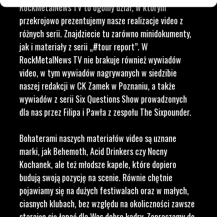
RockMetalNews TV to ogólny dział, w którym
przekrojowo prezentujemy nasze realizacje video z
różnych serii. Znajdziecie tu zarówno minidokumenty,
jak i materiały z serii „#tour report”. W
RockMetalNews TV nie brakuje również wywiadów
video, w tym wywiadów nagrywanych w siedzibie
naszej redakcji w CK Zamek w Poznaniu, a także
wywiadów z serii Six Questions Show prowadzonych
dla nas przez Filipa i Pawła z zespołu The Sixpounder.
Bohaterami naszych materiałów video są uznane
marki, jak Behemoth, Acid Drinkers czy Nocny
Kochanek, ale też młodsze kapele, które dopiero
budują swoją pozycję na scenie. Równie chętnie
pojawiamy się na dużych festiwalach oraz w małych,
ciasnych klubach, bez względu na okoliczności zawsze
starając się łapać dla Was dobre kadry. Zapraszamy do