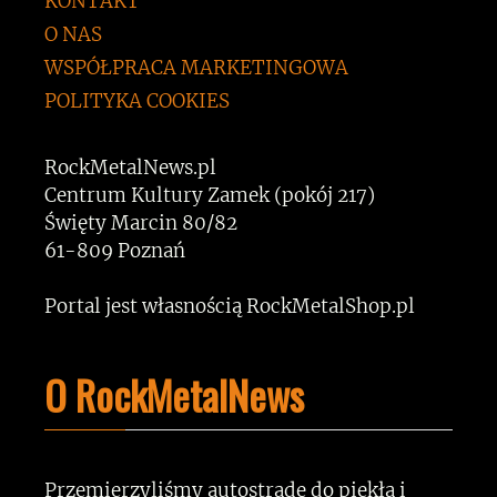
KONTAKT
O NAS
WSPÓŁPRACA MARKETINGOWA
POLITYKA COOKIES
RockMetalNews.pl
Centrum Kultury Zamek (pokój 217)
Święty Marcin 80/82
61-809 Poznań
Portal jest własnością RockMetalShop.pl
O RockMetalNews
Przemierzyliśmy autostradę do piekła i