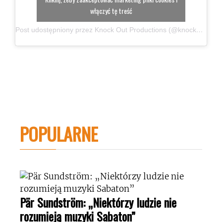
włączyć tę treść
Post udostępniony przez Knock Out Productions (@knockoutprod)
POPULARNE
Pär Sundström: „Niektórzy ludzie nie
rozumieją muzyki Sabaton”