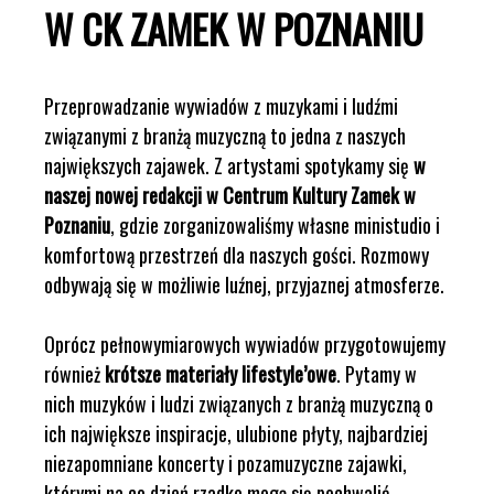
W CK ZAMEK W POZNANIU
Przeprowadzanie wywiadów z muzykami i ludźmi
związanymi z branżą muzyczną to jedna z naszych
największych zajawek. Z artystami spotykamy się
w
naszej nowej redakcji w Centrum Kultury Zamek w
Poznaniu
, gdzie zorganizowaliśmy własne ministudio i
komfortową przestrzeń dla naszych gości. Rozmowy
odbywają się w możliwie luźnej, przyjaznej atmosferze.
Oprócz pełnowymiarowych wywiadów przygotowujemy
również
krótsze materiały lifestyle’owe
. Pytamy w
nich muzyków i ludzi związanych z branżą muzyczną o
ich największe inspiracje, ulubione płyty, najbardziej
niezapomniane koncerty i pozamuzyczne zajawki,
którymi na co dzień rzadko mogą się pochwalić.