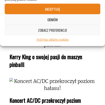
AKCEPTUJĘ
Mężczyzna wspiął się na wieżowiec w
Taipej! Podczas wspinaczki słuchał Toola!
ODMÓW
ZOBACZ PREFERENCJE
Polityka plików cookies
Kerry King o swojej pasji do maszyn
pinball!
Koncert AC/DC przekroczył poziom