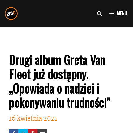
Przejdź
do
MENU
treści
Drugi album Greta Van
Fleet już dostępny.
„Opowiada o nadziei i
pokonywaniu trudności”
16 kwietnia 2021