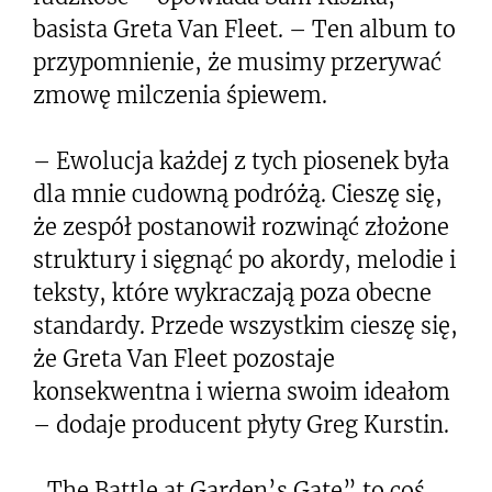
basista Greta Van Fleet. – Ten album to
przypomnienie, że musimy przerywać
zmowę milczenia śpiewem.
– Ewolucja każdej z tych piosenek była
dla mnie cudowną podróżą. Cieszę się,
że zespół postanowił rozwinąć złożone
struktury i sięgnąć po akordy, melodie i
teksty, które wykraczają poza obecne
standardy. Przede wszystkim cieszę się,
że Greta Van Fleet pozostaje
konsekwentna i wierna swoim ideałom
– dodaje producent płyty Greg Kurstin.
„The Battle at Garden’s Gate” to coś,