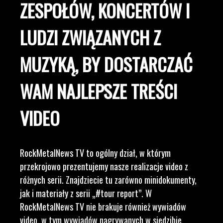
ZESPOŁÓW, KONCERTÓW I
LUDZI ZWIĄZANYCH Z
MUZYKĄ, BY DOSTARCZAĆ
WAM NAJLEPSZE TREŚCI
VIDEO
RockMetalNews TV to ogólny dział, w którym
przekrojowo prezentujemy nasze realizacje video z
różnych serii. Znajdziecie tu zarówno minidokumenty,
jak i materiały z serii „#tour report”. W
RockMetalNews TV nie brakuje również wywiadów
video, w tym wywiadów nagrywanych w siedzibie