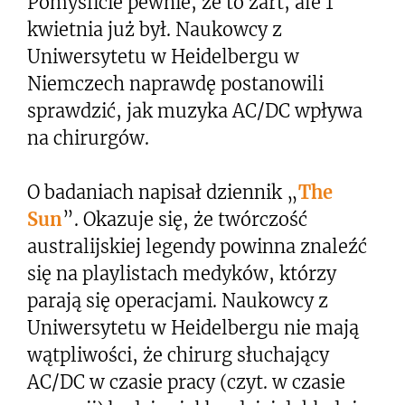
Pomyślicie pewnie, że to żart, ale 1
kwietnia już był. Naukowcy z
Uniwersytetu w Heidelbergu w
Niemczech naprawdę postanowili
sprawdzić, jak muzyka AC/DC wpływa
na chirurgów.
O badaniach napisał dziennik „
The
Sun
”. Okazuje się, że twórczość
australijskiej legendy powinna znaleźć
się na playlistach medyków, którzy
parają się operacjami. Naukowcy z
Uniwersytetu w Heidelbergu nie mają
wątpliwości, że chirurg słuchający
AC/DC w czasie pracy (czyt. w czasie