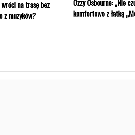
Ozzy Osbourne: „Nie czu
wróci na trasę bez
komfortowo z łatką „Me
go z muzyków?