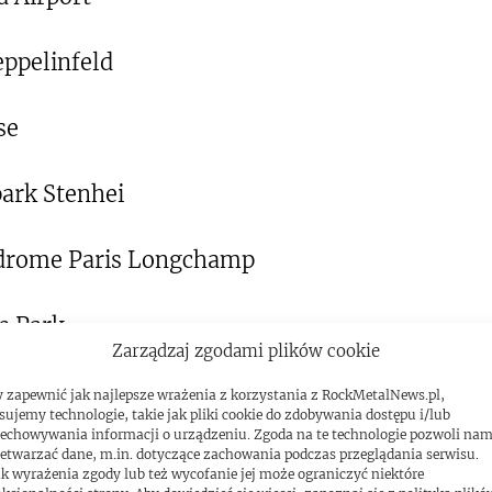
ppelinfeld
se
park Stenhei
podrome Paris Longchamp
ke Park
Zarządzaj zgodami plików cookie
 zapewnić jak najlepsze wrażenia z korzystania z RockMetalNews.pl,
sujemy technologie, takie jak pliki cookie do zdobywania dostępu i/lub
echowywania informacji o urządzeniu. Zgoda na te technologie pozwoli na
cookies i
etwarzać dane, m.in. dotyczące zachowania podczas przeglądania serwisu.
k wyrażenia zgody lub też wycofanie jej może ograniczyć niektóre