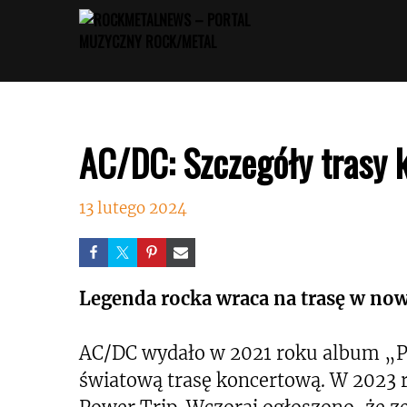
Przejdź
do
treści
AC/DC: Szczegóły trasy k
13 lutego 2024
Legenda rocka wraca na trasę w no
AC/DC wydało w 2021 roku album „Po
światową trasę koncertową. W 2023 r