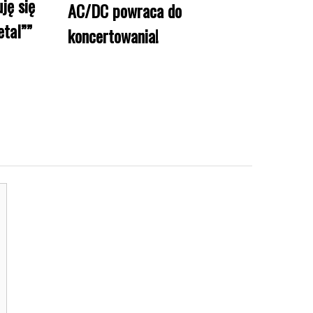
ję się
AC/DC powraca do
tal””
koncertowania!