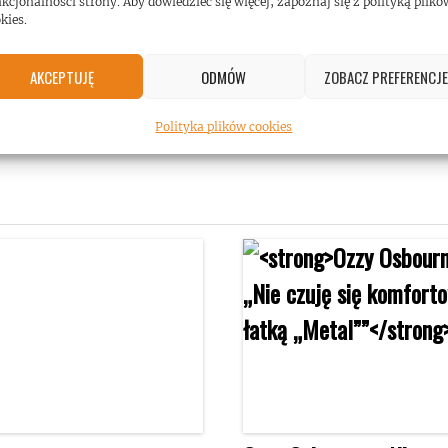
kcjonalności strony. Aby dowiedzieć się więcej, zapoznaj się z polityką plikó
kies.
@acdc)
AKCEPTUJĘ
ODMÓW
ZOBACZ PREFERENCJE
Polityka plików cookies