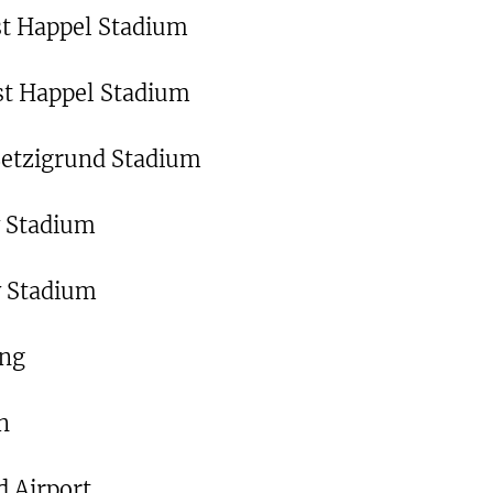
st Happel Stadium
st Happel Stadium
Letzigrund Stadium
y Stadium
y Stadium
ing
n
d Airport