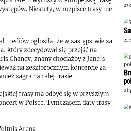
espół latem wyruszy w europejską trasę
23 
ystępów. Niestety, w rozpisce trasy nie
Sa
l mediów ogłosiła, że w zastępstwie za
21 
sa, który zdecydował się przejść na
is Chaney, znany chociażby z Jane’s
nieważ na zeszłorocznym koncercie za
Br
nież zagra na całej trasie.
po
2 l
ejskiej trasy ma odbyć się w przyszłym
oncert w Polsce. Tymczasem daty trasy
eltnis Arena