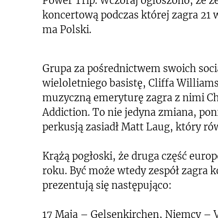
Power Trip. Wczoraj ogłoszono, że z
koncertową podczas której zagra 21 w
ma Polski.
Grupa za pośrednictwem swoich socia
wieloletniego basistę, Cliffa William
muzyczną emeryturę zagra z nimi Chr
Addiction. To nie jedyna zmiana, po
perkusją zasiadł Matt Laug, który rów
Krążą pogłoski, że druga część europ
roku. Być może wtedy zespół zagra k
prezentują się następująco:
17 Maja – Gelsenkirchen, Niemcy – V