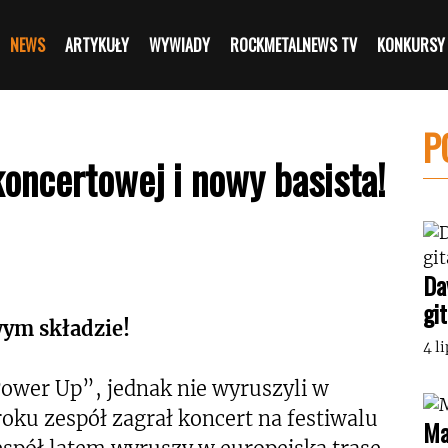
NEWS
ARTYKUŁY
WYWIADY
ROCKMETALNEWS TV
KONKURSY
P
oncertowej i nowy basista!
Da
gi
wym składzie!
4 l
wer Up”, jednak nie wyruszyli w
oku zespół zagrał koncert na festiwalu
Ma