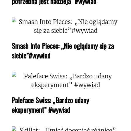
potrzebna jest nadzieja” #wywiad
Smash Into Pieces: „Nie oglądamy się za
siebie”#wywiad
Paleface Swiss: „Bardzo udany
eksperyment” #wywiad