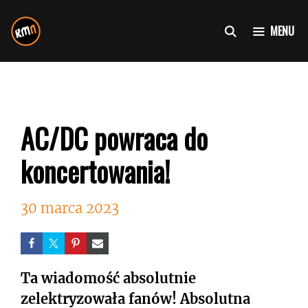
Przejdź
do
MENU
treści
AC/DC powraca do
koncertowania!
30 marca 2023
Ta wiadomość absolutnie
zelektryzowała fanów! Absolutna