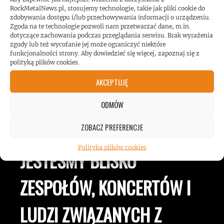
hałasu!
RockMetalNews.pl, stosujemy technologie, takie jak pliki cookie do
zdobywania dostępu i/lub przechowywania informacji o urządzeniu.
Zgoda na te technologie pozwoli nam przetwarzać dane, m.in.
dotyczące zachowania podczas przeglądania serwisu. Brak wyrażenia
zgody lub też wycofanie jej może ograniczyć niektóre
funkcjonalności strony. Aby dowiedzieć się więcej, zapoznaj się z
polityką plików cookies.
AKCEPTUJĘ
ODMÓW
ROCKMETALNEWS TV
ZOBACZ PREFERENCJE
Polityka plików cookies
JESTEŚMY BLISKO
ZESPOŁÓW, KONCERTÓW I
LUDZI ZWIĄZANYCH Z