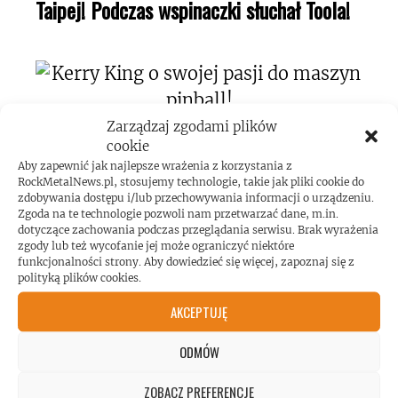
Taipej! Podczas wspinaczki słuchał Toola!
Zarządzaj zgodami plików
Kerry King o swojej pasji do maszyn
cookie
Aby zapewnić jak najlepsze wrażenia z korzystania z
pinball!
RockMetalNews.pl, stosujemy technologie, takie jak pliki cookie do
zdobywania dostępu i/lub przechowywania informacji o urządzeniu.
Zgoda na te technologie pozwoli nam przetwarzać dane, m.in.
dotyczące zachowania podczas przeglądania serwisu. Brak wyrażenia
zgody lub też wycofanie jej może ograniczyć niektóre
funkcjonalności strony. Aby dowiedzieć się więcej, zapoznaj się z
polityką plików cookies.
Koncert AC/DC przekroczył poziom
AKCEPTUJĘ
hałasu!
ODMÓW
ZOBACZ PREFERENCJE