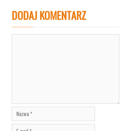
DODAJ KOMENTARZ
Komentarz
Nazwa
E-