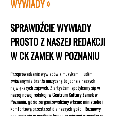
WYWIADY
SPRAWDŹCIE WYWIADY
PROSTO Z NASZEJ REDAKCJI
W CK ZAMEK W POZNANIU
Przeprowadzanie wywiadów z muzykami i ludźmi
związanymi z branżą muzyczną to jedna z naszych
największych zajawek. Z artystami spotykamy się
w
naszej nowej redakcji w Centrum Kultury Zamek w
Poznaniu
, gdzie zorganizowaliśmy własne ministudio i
komfortową przestrzeń dla naszych gości. Rozmowy
odbywają się w możliwie luźnej, przyjaznej atmosferze.