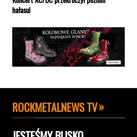
hałasu!
ROCKMETALNEWS TV
JESTEŚMY BLISKO