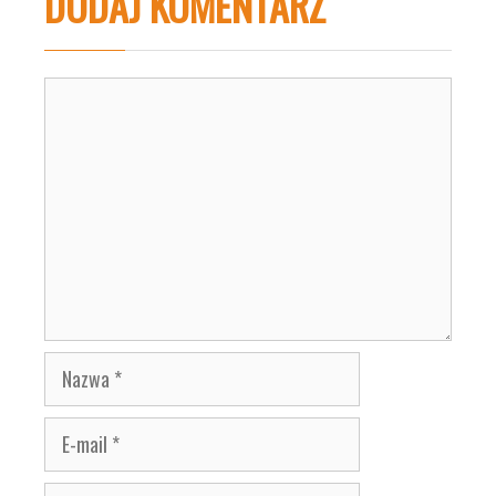
DODAJ KOMENTARZ
Komentarz
Nazwa
E-
mail