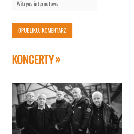
Witryna
internetowa
KONCERTY