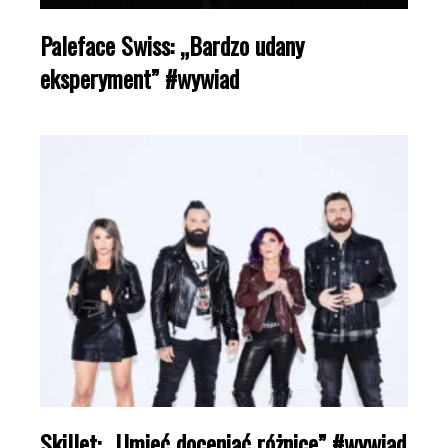
Paleface Swiss: „Bardzo udany
eksperyment” #wywiad
Skillet: „Umieć doceniać różnice” #wywiad