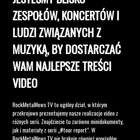
ZESPOŁÓW, KONCERTÓW I
LUDZI ZWIĄZANYCH Z
MUZYKĄ, BY DOSTARCZAĆ
WAM NAJLEPSZE TREŚCI
VIDEO
RockMetalNews TV to ogólny dział, w którym
przekrojowo prezentujemy nasze realizacje video z
różnych serii. Znajdziecie tu zarówno minidokumenty,
jak i materiały z serii „#tour report”. W
RockMetalNews TV nie brakuje również wywiadów