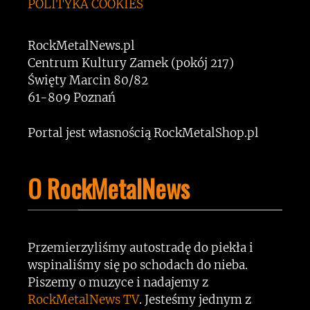
POLITYKA COOKIES
RockMetalNews.pl
Centrum Kultury Zamek (pokój 217)
Święty Marcin 80/82
61-809 Poznań
Portal jest własnością RockMetalShop.pl
O RockMetalNews
Przemierzyliśmy autostradę do piekła i
wspinaliśmy się po schodach do nieba.
Piszemy o muzyce i nadajemy z
RockMetalNews TV
. Jesteśmy jednym z