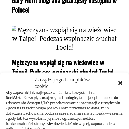
Gary Holt: biografia gitarzysty dostępna w
Polsce!
Mężczyzna wspiął się na wieżowiec w
Taipej! Podczas wspinaczki słuchał Toola!
Zarządzaj zgodami plików
cookie
Aby zapewnić jak najlepsze wrażenia z korzystania z
RockMetalNews.pl, stosujemy technologie, takie jak pliki cookie do
zdobywania dostępu i/lub przechowywania informacji o urządzeniu.
Zgoda na te technologie pozwoli nam przetwarzać dane, m.in.
Kerry King o swojej pasji do maszyn
dotyczące zachowania podczas przeglądania serwisu. Brak wyrażenia
zgody lub też wycofanie jej może ograniczyć niektóre
pinball!
funkcjonalności strony. Aby dowiedzieć się więcej, zapoznaj się z
polityką plików cookies.