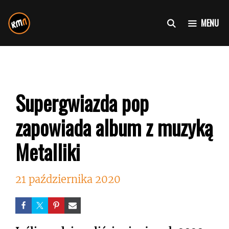
Przejdź
do
MENU
treści
Supergwiazda pop
zapowiada album z muzyką
Metalliki
21 października 2020