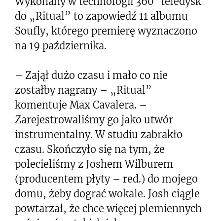
Wykonany w technologii 360° teledysk
do „Ritual” to zapowiedź 11 albumu
Soufly, którego premierę wyznaczono
na 19 października.
– Zajął dużo czasu i mało co nie
zostałby nagrany – „Ritual”
komentuje Max Cavalera. –
Zarejestrowaliśmy go jako utwór
instrumentalny. W studiu zabrakło
czasu. Skończyło się na tym, że
polecieliśmy z Joshem Wilburem
(producentem płyty – red.) do mojego
domu, żeby dograć wokale. Josh ciągle
powtarzał, że chce więcej plemiennych