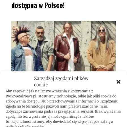
dostępna w Polsce!
Zarządzaj zgodami plików
cookie
Aby zapewnić jak najlepsze wrażenia z korzystania z
RockMetalNews.pl, stosujemy technologie, takie jak pliki cookie do
zdobywania dostępu i/lub przechowywania informacji o urządzeniu.
Mężczyzna wspiął się na wieżowiec w
Zgoda na te technologie pozwoli nam przetwarzać dane, m.in.
dotyczące zachowania podczas przeglądania serwisu. Brak wyrażenia
Taipej! Podczas wspinaczki słuchał
zgody lub też wycofanie jej może ograniczyć niektóre
funkcjonalności strony. Aby dowiedzieć się więcej, zapoznaj się z
polityką plików cookies.