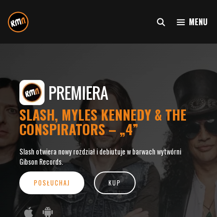
Przejdź
do
MENU
treści
SLASH,
MYLES
KENNEDY
&
THE
CONSPIRATORS
–
„4”
Slash otwiera nowy rozdział i debiutuje w barwach wytwórni
Gibson Records.
POSŁUCHAJ
KUP