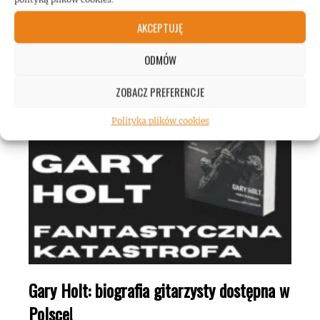
ROCKMETAL F***T
AKCEPTUJĘ
ODMÓW
ZOBACZ PREFERENCJE
Polityka plików cookies
Gary Holt: biografia gitarzysty dostępna w
Polsce!