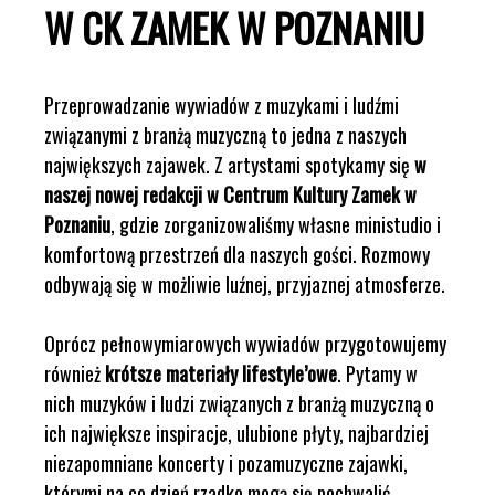
W CK ZAMEK W POZNANIU
Przeprowadzanie wywiadów z muzykami i ludźmi
związanymi z branżą muzyczną to jedna z naszych
największych zajawek. Z artystami spotykamy się
w
naszej nowej redakcji w Centrum Kultury Zamek w
Poznaniu
, gdzie zorganizowaliśmy własne ministudio i
komfortową przestrzeń dla naszych gości. Rozmowy
odbywają się w możliwie luźnej, przyjaznej atmosferze.
Oprócz pełnowymiarowych wywiadów przygotowujemy
również
krótsze materiały lifestyle’owe
. Pytamy w
nich muzyków i ludzi związanych z branżą muzyczną o
ich największe inspiracje, ulubione płyty, najbardziej
niezapomniane koncerty i pozamuzyczne zajawki,
którymi na co dzień rzadko mogą się pochwalić.