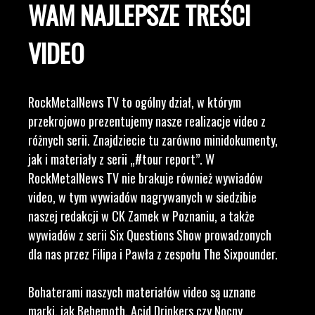
WAM NAJLEPSZE TREŚCI
VIDEO
RockMetalNews TV to ogólny dział, w którym
przekrojowo prezentujemy nasze realizacje video z
różnych serii. Znajdziecie tu zarówno minidokumenty,
jak i materiały z serii „#tour report”. W
RockMetalNews TV nie brakuje również wywiadów
video, w tym wywiadów nagrywanych w siedzibie
naszej redakcji w CK Zamek w Poznaniu, a także
wywiadów z serii Six Questions Show prowadzonych
dla nas przez Filipa i Pawła z zespołu The Sixpounder.
Bohaterami naszych materiałów video są uznane
marki, jak Behemoth, Acid Drinkers czy Nocny