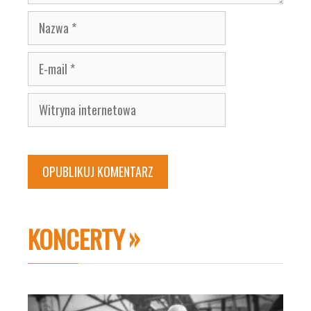
Nazwa
E-
mail
Witryna
internetowa
KONCERTY