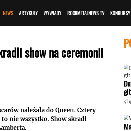
NEWS
ARTYKUŁY
WYWIADY
ROCKMETALNEWS TV
KONKURSY
P
radli show na ceremonii
Da
gi
4 l
carów należała do Queen. Cztery
to nie wszystko. Show skradł
Ma
Lamberta.