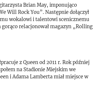
 gitarzysta Brian May, imponująco
e Will Rock You”. Następnie dołączył
emu wokalowi i talentowi scenicznemu
 gorąco relacjonował magazyn „Rolling
acuje z Queen od 2011 r. Rok później
społem na Stadionie Miejskim we
ueen i Adama Lamberta miał miejsce w