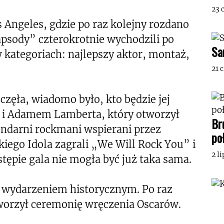
23 
 Angeles, gdzie po raz kolejny rozdano
psody” czterokrotnie wychodzili po
Sa
 kategoriach: najlepszy aktor, montaż,
21 
częła, wiadomo było, kto będzie jej
n i Adamem Lamberta, który otworzył
Br
endarni rockmani wspierani przez
po
ego Idola zagrali „We Will Rock You” i
2 l
ępie gala nie mogła być już taka sama.
 wydarzeniem historycznym. Po raz
worzył ceremonię wręczenia Oscarów.