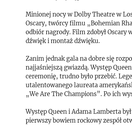
Minionej nocy w Dolby Theatre w Los
Oscary, twórcy filmu „Bohemian Rha
odbiór nagrody. Film zdobył Oscary w
dźwięk i montaż dźwięku.
Zanim jednak gala na dobre się rozpo
najjaśniejszą gwiazdą. Występ Quee
ceremonię, trudno było przebić. Leg
utalentowanego laureata amerykański
„We Are The Champions”. Po ich wyst
Występ Queen i Adama Lamberta był
pierwszy bowiem rockowy zespół ot