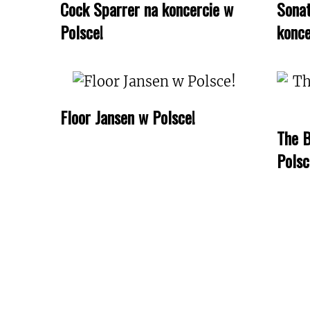
Cock Sparrer na koncercie w
Sonat
Polsce!
konce
Floor Jansen w Polsce!
The B
Polsc