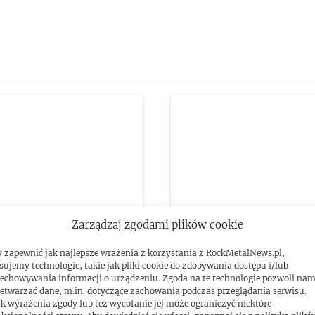
Zarządzaj zgodami plików cookie
nie druga część
Adam Lambert na konce
 zapewnić jak najlepsze wrażenia z korzystania z RockMetalNews.pl,
sujemy technologie, takie jak pliki cookie do zdobywania dostępu i/lub
ian Rhapsody”? Brian
Polsce
echowywania informacji o urządzeniu. Zgoda na te technologie pozwoli na
etwarzać dane, m.in. dotyczące zachowania podczas przeglądania serwisu.
omentuje
k wyrażenia zgody lub też wycofanie jej może ograniczyć niektóre