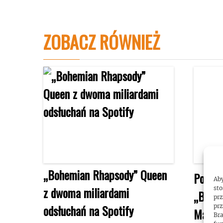
ZOBACZ RÓWNIEŻ
„Bohemian Rhapsody” Queen
Powsta
Aby
z dwoma miliardami
sto
„Bohem
prz
odsłuchań na Spotify
prz
May k
Bra