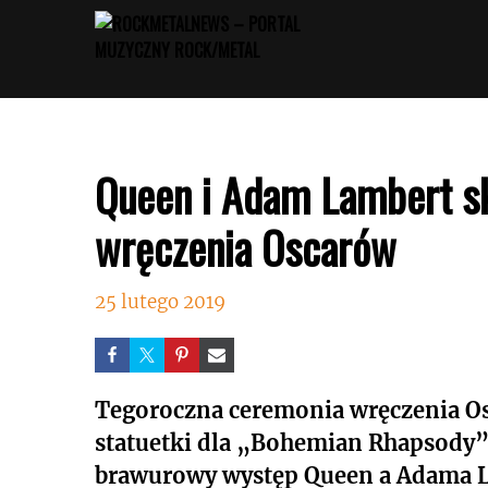
Przejdź
do
treści
Queen i Adam Lambert sk
wręczenia Oscarów
25 lutego 2019
Tegoroczna ceremonia wręczenia Os
statuetki dla „Bohemian Rhapsody” 
brawurowy występ Queen a Adama 