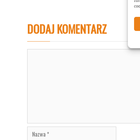
fun
coo
DODAJ KOMENTARZ
Komentarz
Nazwa