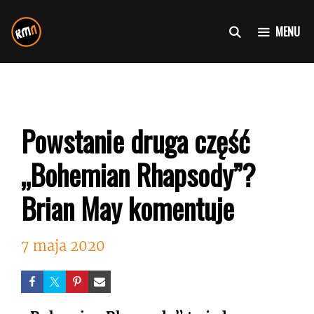
Przejdź
do
MENU
treści
Powstanie druga część
„Bohemian Rhapsody”?
Brian May komentuje
7 maja 2020