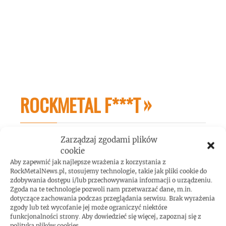
ROCKMETAL F***T
Zarządzaj zgodami plików
cookie
Aby zapewnić jak najlepsze wrażenia z korzystania z
RockMetalNews.pl, stosujemy technologie, takie jak pliki cookie do
zdobywania dostępu i/lub przechowywania informacji o urządzeniu.
Gary Holt: biografia gitarzysty dostępna w
Zgoda na te technologie pozwoli nam przetwarzać dane, m.in.
dotyczące zachowania podczas przeglądania serwisu. Brak wyrażenia
Polsce!
zgody lub też wycofanie jej może ograniczyć niektóre
funkcjonalności strony. Aby dowiedzieć się więcej, zapoznaj się z
polityką plików cookies.