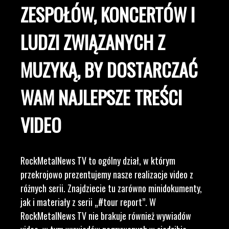
ZESPOŁÓW, KONCERTÓW I
LUDZI ZWIĄZANYCH Z
MUZYKĄ, BY DOSTARCZAĆ
WAM NAJLEPSZE TREŚCI
VIDEO
RockMetalNews TV to ogólny dział, w którym
przekrojowo prezentujemy nasze realizacje video z
różnych serii. Znajdziecie tu zarówno minidokumenty,
jak i materiały z serii „#tour report”. W
RockMetalNews TV nie brakuje również wywiadów