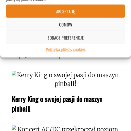
AKCEPTUJĘ
ODMÓW
ZOBACZ PREFERENCJE
Mężczyzna wspiął się na wieżowiec w
Polityka plików cookies
Taipej! Podczas wspinaczki słuchał Toola!
Kerry King o swojej pasji do maszyn
pinball!