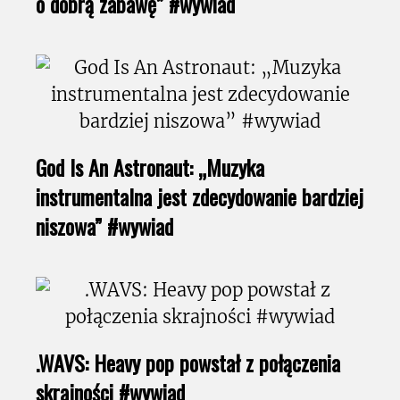
o dobrą zabawę” #wywiad
God Is An Astronaut: „Muzyka
instrumentalna jest zdecydowanie bardziej
niszowa” #wywiad
.WAVS: Heavy pop powstał z połączenia
skrajności #wywiad