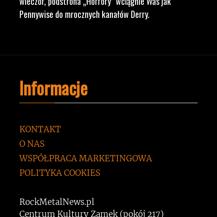
wieczór, podstrona „Horrory” wciągnie Was jak
Pennywise do mrocznych kanałów Derry.
Informacje
KONTAKT
O NAS
WSPÓŁPRACA MARKETINGOWA
POLITYKA COOKIES
RockMetalNews.pl
Centrum Kultury Zamek (pokój 217)