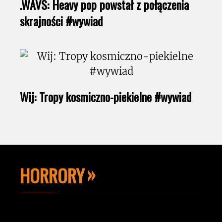
.WAVS: Heavy pop powstał z połączenia
skrajności #wywiad
Wij: Tropy kosmiczno-piekielne #wywiad
HORRORY