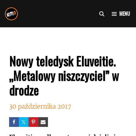
Przejdź
do
MENU
treści
Nowy teledysk Eluveitie.
„Metalowy niszczyciel” w
drodze
30 października 2017