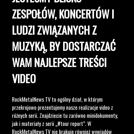
ZESPOŁÓW, KONCERTÓW I
LUDZI ZWIĄZANYCH Z
MUZYKĄ, BY DOSTARCZAĆ
WAM NAJLEPSZE TREŚCI
VIDEO
RockMetalNews TV to ogólny dział, w którym
przekrojowo prezentujemy nasze realizacje video z
różnych serii. Znajdziecie tu zarówno minidokumenty,
jak i materiały z serii „#tour report”. W
RockMetalNews TV nie brakuje również wywiadów