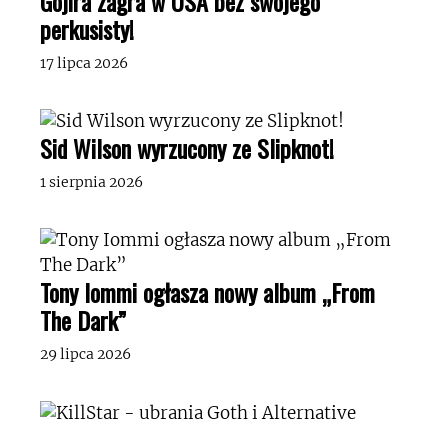
Gojira zagra w USA bez swojego
perkusisty!
17 lipca 2026
Sid Wilson wyrzucony ze Slipknot!
1 sierpnia 2026
Tony Iommi ogłasza nowy album „From
The Dark”
29 lipca 2026