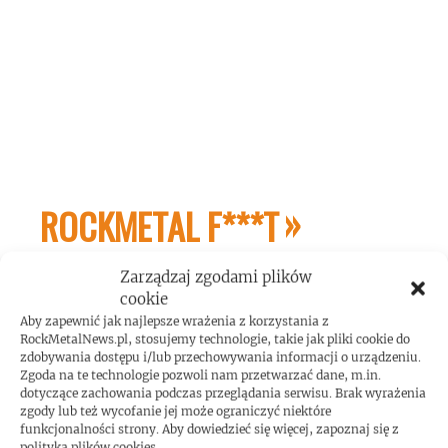
ROCKMETAL F***T
Zarządzaj zgodami plików
cookie
Aby zapewnić jak najlepsze wrażenia z korzystania z
RockMetalNews.pl, stosujemy technologie, takie jak pliki cookie do
zdobywania dostępu i/lub przechowywania informacji o urządzeniu.
Zgoda na te technologie pozwoli nam przetwarzać dane, m.in.
Gary Holt: biografia gitarzysty dostępna w
dotyczące zachowania podczas przeglądania serwisu. Brak wyrażenia
zgody lub też wycofanie jej może ograniczyć niektóre
Polsce!
funkcjonalności strony. Aby dowiedzieć się więcej, zapoznaj się z
polityką plików cookies.