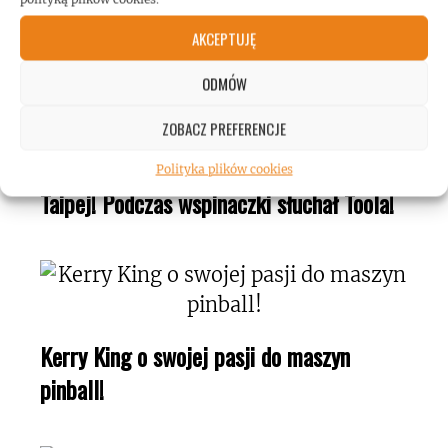
AKCEPTUJĘ
ODMÓW
ZOBACZ PREFERENCJE
Mężczyzna wspiął się na wieżowiec w
Polityka plików cookies
Taipej! Podczas wspinaczki słuchał Toola!
Kerry King o swojej pasji do maszyn
pinball!