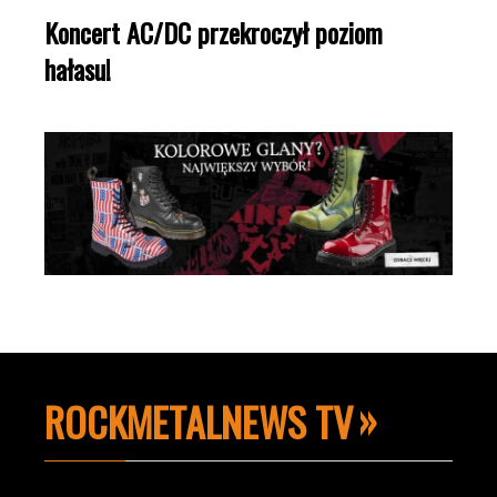
Koncert AC/DC przekroczył poziom
hałasu!
ROCKMETALNEWS TV