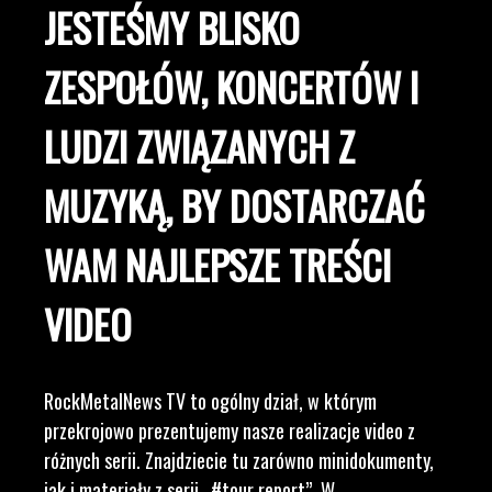
JESTEŚMY BLISKO
ZESPOŁÓW, KONCERTÓW I
LUDZI ZWIĄZANYCH Z
MUZYKĄ, BY DOSTARCZAĆ
WAM NAJLEPSZE TREŚCI
VIDEO
RockMetalNews TV to ogólny dział, w którym
przekrojowo prezentujemy nasze realizacje video z
różnych serii. Znajdziecie tu zarówno minidokumenty,
jak i materiały z serii „#tour report”. W