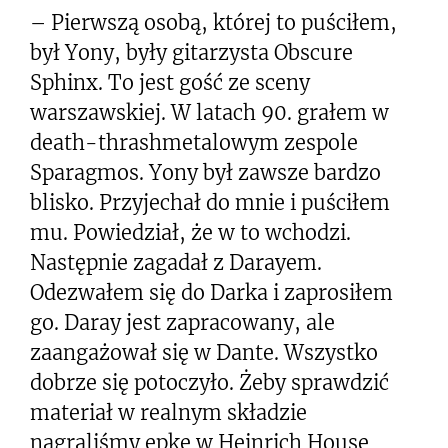
– Pierwszą osobą, której to puściłem,
był Yony, były gitarzysta Obscure
Sphinx. To jest gość ze sceny
warszawskiej. W latach 90. grałem w
death-thrashmetalowym zespole
Sparagmos. Yony był zawsze bardzo
blisko. Przyjechał do mnie i puściłem
mu. Powiedział, że w to wchodzi.
Następnie zagadał z Darayem.
Odezwałem się do Darka i zaprosiłem
go. Daray jest zapracowany, ale
zaangażował się w Dante. Wszystko
dobrze się potoczyło. Żeby sprawdzić
materiał w realnym składzie
nagraliśmy epkę w Heinrich House