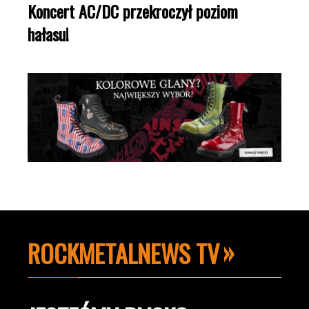
Koncert AC/DC przekroczył poziom
hałasu!
ROCKMETALNEWS TV