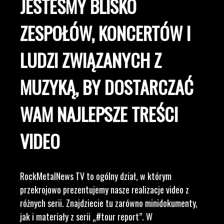
JESTEŚMY BLISKO
ZESPOŁÓW, KONCERTÓW I
LUDZI ZWIĄZANYCH Z
MUZYKĄ, BY DOSTARCZAĆ
WAM NAJLEPSZE TREŚCI
VIDEO
RockMetalNews TV to ogólny dział, w którym
przekrojowo prezentujemy nasze realizacje video z
różnych serii. Znajdziecie tu zarówno minidokumenty,
jak i materiały z serii „#tour report”. W