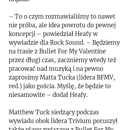
– To o czym rozmawialiśmy to nawet
nie próba, ale idea powrotu do pewnej
koncepcji – powiedział Heafy w
wywiadzie dla Rock Sound. – Będziemy
na trasie z Bullet For My Valentine
przez długi czas, zaczniemy wtedy też
pracować nad muzyką i na pewno
zaprosimy Matta Tucka (lidera BFMV,
red.) jako gościa. Myślę, że będzie to
niesamowite – dodał Heafy.
Matthew Tuck siedzący podczas
wywiadu obok lidera Trivium poruszył
także plany związane z Bullet For My