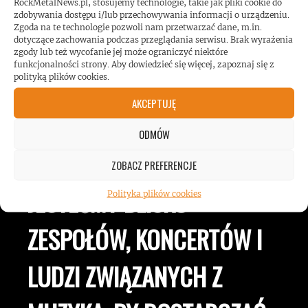
RockMetalNews.pl, stosujemy technologie, takie jak pliki cookie do
zdobywania dostępu i/lub przechowywania informacji o urządzeniu.
Zgoda na te technologie pozwoli nam przetwarzać dane, m.in.
dotyczące zachowania podczas przeglądania serwisu. Brak wyrażenia
zgody lub też wycofanie jej może ograniczyć niektóre
funkcjonalności strony. Aby dowiedzieć się więcej, zapoznaj się z
polityką plików cookies.
AKCEPTUJĘ
ROCKMETALNEWS TV
ODMÓW
ZOBACZ PREFERENCJE
JESTEŚMY BLISKO
Polityka plików cookies
ZESPOŁÓW, KONCERTÓW I
LUDZI ZWIĄZANYCH Z