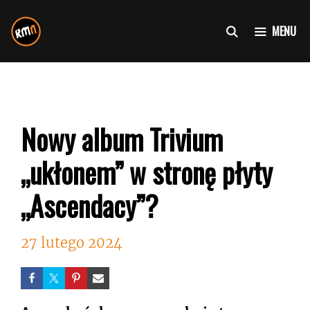
Przejdź
do
MENU
treści
Nowy album Trivium
„ukłonem” w stronę płyty
„Ascendacy”?
27 lutego 2024