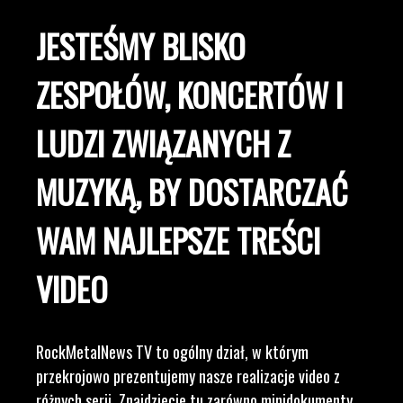
JESTEŚMY BLISKO
ZESPOŁÓW, KONCERTÓW I
LUDZI ZWIĄZANYCH Z
MUZYKĄ, BY DOSTARCZAĆ
WAM NAJLEPSZE TREŚCI
VIDEO
RockMetalNews TV to ogólny dział, w którym
przekrojowo prezentujemy nasze realizacje video z
różnych serii. Znajdziecie tu zarówno minidokumenty,