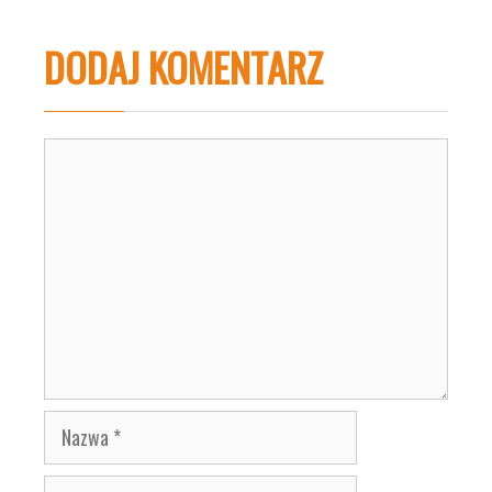
DODAJ KOMENTARZ
Komentarz
Nazwa
E-