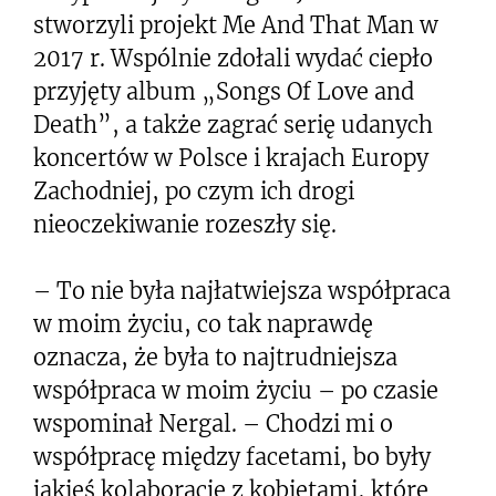
stworzyli projekt Me And That Man w
2017 r. Wspólnie zdołali wydać ciepło
przyjęty album „Songs Of Love and
Death”, a także zagrać serię udanych
koncertów w Polsce i krajach Europy
Zachodniej, po czym ich drogi
nieoczekiwanie rozeszły się.
– To nie była najłatwiejsza współpraca
w moim życiu, co tak naprawdę
oznacza, że była to najtrudniejsza
współpraca w moim życiu – po czasie
wspominał Nergal. – Chodzi mi o
współpracę między facetami, bo były
jakieś kolaboracje z kobietami, które