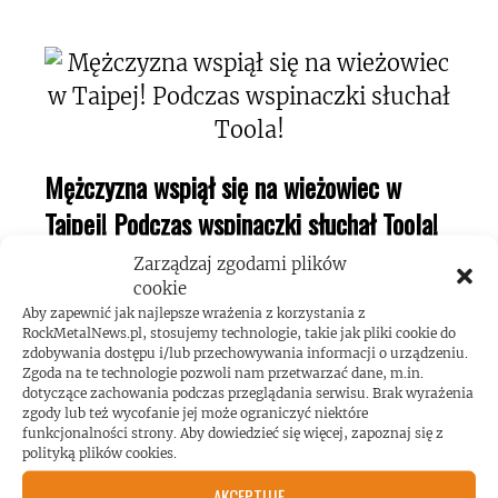
Mężczyzna wspiął się na wieżowiec w
Taipej! Podczas wspinaczki słuchał Toola!
Zarządzaj zgodami plików
cookie
Aby zapewnić jak najlepsze wrażenia z korzystania z
RockMetalNews.pl, stosujemy technologie, takie jak pliki cookie do
zdobywania dostępu i/lub przechowywania informacji o urządzeniu.
Zgoda na te technologie pozwoli nam przetwarzać dane, m.in.
Kerry King o swojej pasji do maszyn
dotyczące zachowania podczas przeglądania serwisu. Brak wyrażenia
zgody lub też wycofanie jej może ograniczyć niektóre
pinball!
funkcjonalności strony. Aby dowiedzieć się więcej, zapoznaj się z
polityką plików cookies.
AKCEPTUJĘ