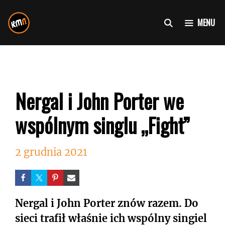
Przejdź
do
MENU
treści
Nergal i John Porter we
wspólnym singlu „Fight”
2 grudnia 2021
Nergal i John Porter znów razem. Do
sieci trafił właśnie ich wspólny singiel