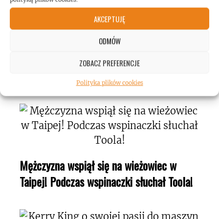
AKCEPTUJĘ
ODMÓW
Gary Holt: biografia gitarzysty dostępna w
ZOBACZ PREFERENCJE
Polsce!
Polityka plików cookies
Mężczyzna wspiął się na wieżowiec w
Taipej! Podczas wspinaczki słuchał Toola!