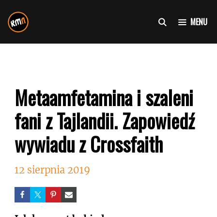
Przejdź
do
MENU
treści
Metaamfetamina i szaleni
fani z Tajlandii. Zapowiedź
wywiadu z Crossfaith
12 sierpnia 2019