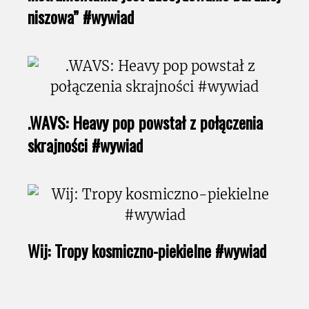
niszowa” #wywiad
.WAVS: Heavy pop powstał z połączenia
skrajności #wywiad
Wij: Tropy kosmiczno-piekielne #wywiad