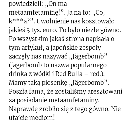
powiedzieli: „On ma
metaamfetaminę!”. Ja na to: „Co,
k***a?”. Uwolnienie nas kosztowało
jakieś 3 tys. euro. To było niezłe gówno.
Po wszystkim jakaś strona napisała o
tym artykuł, a japońskie zespoły
zaczęły nas nazywać „Jägerbomb”
(jagerbomb to nazwa popularnego
drinka z wódki i Red Bulla – red.).
Mamy taką piosenkę „Jägerbomb”.
Poszła fama, że zostaliśmy aresztowani
za posiadanie metaamfetaminy.
Naprawdę zrobiło się z tego gówno. Nie
ufajcie mediom!