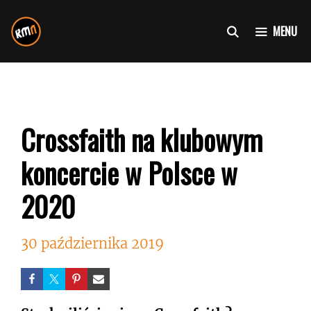
Przejdź
do
MENU
treści
Crossfaith na klubowym
koncercie w Polsce w
2020
30 października 2019