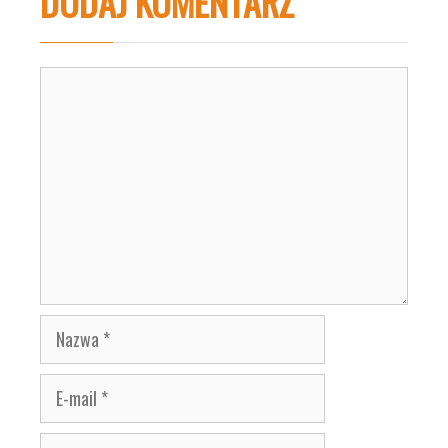
DODAJ KOMENTARZ
Komentarz
Nazwa
E-
mail
Witryna