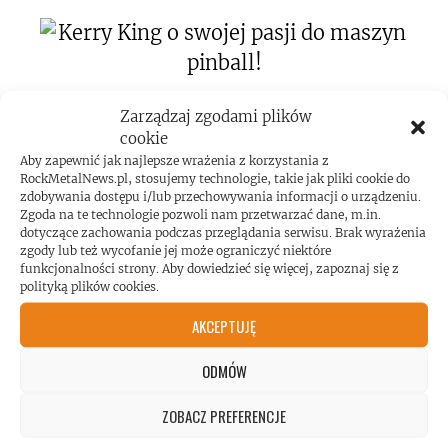
Kerry King o swojej pasji do maszyn
Zarządzaj zgodami plików
cookie
pinball!
Aby zapewnić jak najlepsze wrażenia z korzystania z
RockMetalNews.pl, stosujemy technologie, takie jak pliki cookie do
zdobywania dostępu i/lub przechowywania informacji o urządzeniu.
Zgoda na te technologie pozwoli nam przetwarzać dane, m.in.
dotyczące zachowania podczas przeglądania serwisu. Brak wyrażenia
zgody lub też wycofanie jej może ograniczyć niektóre
funkcjonalności strony. Aby dowiedzieć się więcej, zapoznaj się z
polityką plików cookies.
Koncert AC/DC przekroczył poziom
AKCEPTUJĘ
hałasu!
ODMÓW
ZOBACZ PREFERENCJE