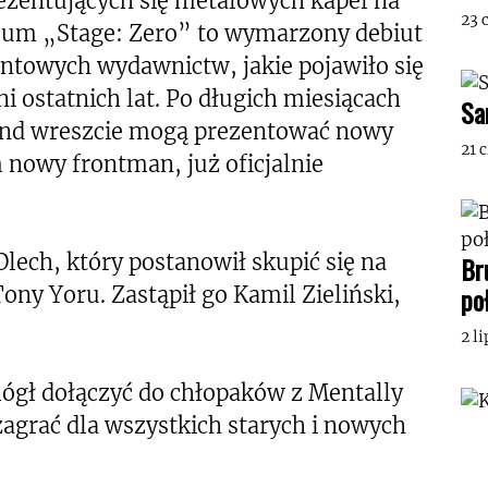
prezentujących się metalowych kapel na
23 
album „Stage: Zero” to wymarzony debiut
entowych wydawnictw, jakie pojawiło się
 ostatnich lat. Po długich miesiącach
Sa
ind wreszcie mogą prezentować nowy
21 
 nowy frontman, już oficjalnie
Olech, który postanowił skupić się na
Br
po
ny Yoru. Zastąpił go Kamil Zieliński,
2 l
mógł dołączyć do chłopaków z Mentally
 zagrać dla wszystkich starych i nowych