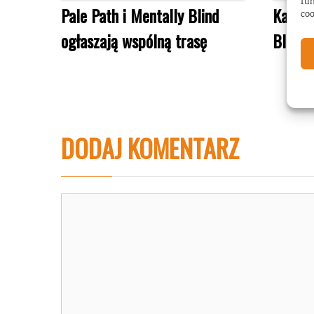
fun
Pale Path i Mentally Blind
Kamil 
coo
ogłaszają wspólną trasę
Blind) 
DODAJ KOMENTARZ
Komentarz