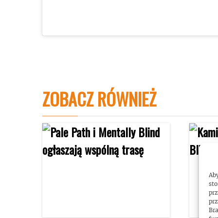
ZOBACZ RÓWNIEŻ
Aby
sto
prz
prz
Bra