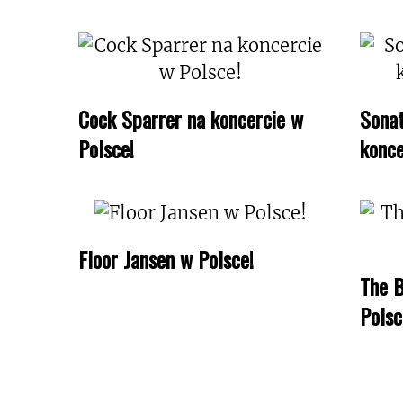
Cock Sparrer na koncercie w
Sonat
Polsce!
konce
Floor Jansen w Polsce!
The B
Polsc