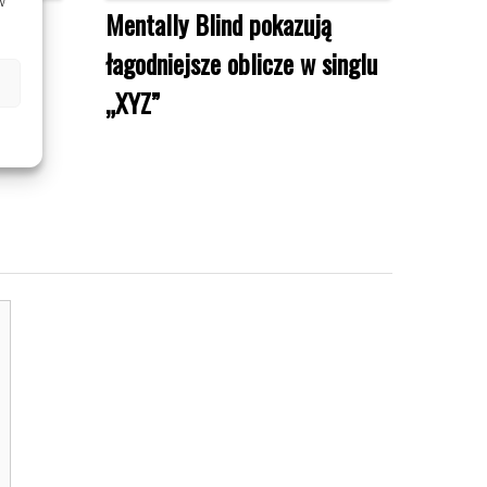
w
Mentally Blind pokazują
się
łagodniejsze oblicze w singlu
ad
„XYZ”