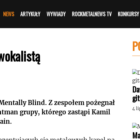
NEWS
ARTYKUŁY
WYWIADY
ROCKMETALNEWS TV
KONKURSY
P
wokalistą
Da
gi
Mentally Blind. Z zespołem pożegnał
4 l
ntman grupy, którego zastąpi Kamil
ain.
Ma