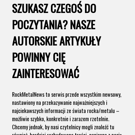
SZUKASZ CZEGOŚ DO
POCZYTANIA? NASZE
AUTORSKIE ARTYKUŁY
POWINNY CIĘ
ZAINTERESOWAĆ
RockMetalNews to serwis przede wszystkim newsowy,
nastawiony na przekazywanie najważniejszych i
najciekawszych informacji ze świata rocka/metalu –
możliwie szybko, konkretnie i zarazem rzetelnie.
Chcemy jednak, by nasi czytelnicy mogli znaleźć tu
również bardziej rozbudowane treści, napisane z pasją