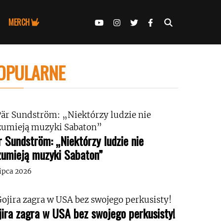
MERCH
OPULARNE
r Sundström: „Niektórzy ludzie nie
zumieją muzyki Sabaton”
lipca 2026
jira zagra w USA bez swojego perkusisty!