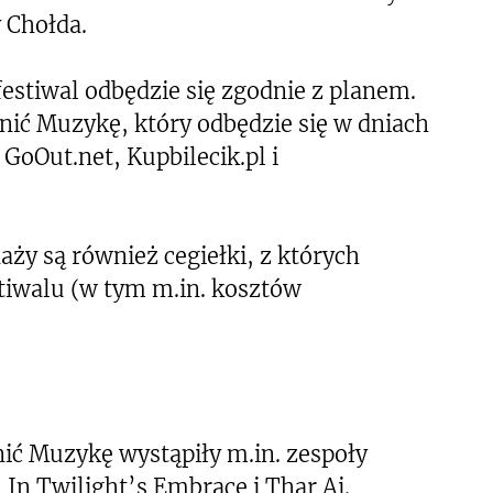
 Chołda.
tiwal odbędzie się zgodnie z planem.
nić Muzykę, który odbędzie się w dniach
 GoOut.net, Kupbilecik.pl i
ży są również cegiełki, z których
iwalu (w tym m.in. kosztów
ić Muzykę wystąpiły m.in. zespoły
In Twilight’s Embrace i Thar Ai.