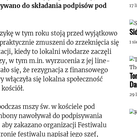
ływano do składania podpisów pod
17 
Si
zykę w tym roku stoją przed wyjątkowo
praktycznie zmuszeni do zrzeknięcia się
1 s
cji, kiedy to lokalni włodarze zaczęli
, w tym m.in. wyrzucenia z jej line-
ło się, że rezygnacja z finansowego
To
y włączyła się lokalna społeczność
Da
kościół.
29 
podczas mszy św. w kościele pod
mbony nawoływał do podpisywania
, aby zakazano organizacji Festiwalu
onie festiwalu napisał jego szef,