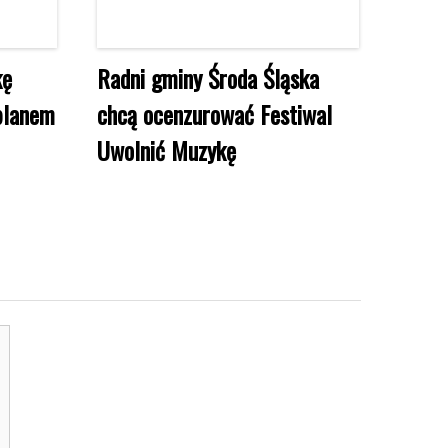
kę
Radni gminy Środa Śląska
 planem
chcą ocenzurować Festiwal
Uwolnić Muzykę