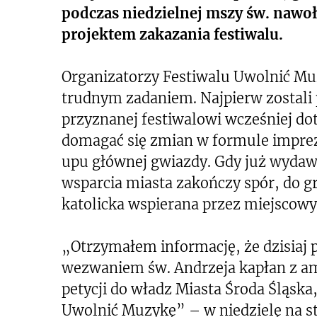
podczas niedzielnej mszy św. nawo
projektem zakazania festiwalu.
Organizatorzy Festiwalu Uwolnić Mu
trudnym zadaniem. Najpierw zostali 
przyznanej festiwalowi wcześniej dota
domagać się zmian w formule imprezy
upu głównej gwiazdy. Gdy już wydawa
wsparcia miasta zakończy spór, do gr
katolicka wspierana przez miejscowy 
„Otrzymałem informację, że dzisiaj 
wezwaniem św. Andrzeja kapłan z a
petycji do władz Miasta Środa Śląska
Uwolnić Muzykę” – w niedzielę na str