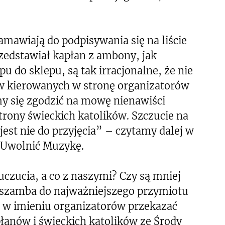
namawiają do podpisywania się na liście
zedstawiał kapłan z ambony, jak
u do sklepu, są tak irracjonalne, że nie
tów kierowanych w stronę organizatorów
my się zgodzić na mowę nienawiści
trony świeckich katolików. Szczucie na
jest nie do przyjęcia” – czytamy dalej w
 Uwolnić Muzykę.
uczucia, a co z naszymi? Czy są mniej
 szamba do najważniejszego przymiotu
m w imieniu organizatorów przekazać
łanów i świeckich katolików ze Środy