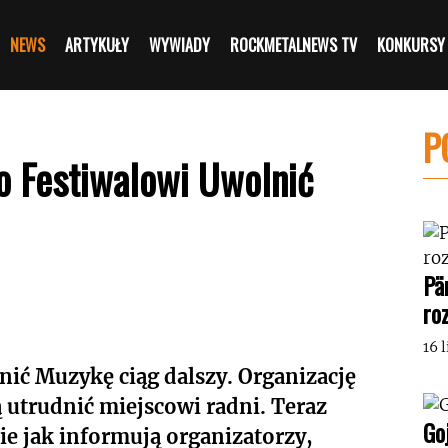
NEWS
ARTYKUŁY
WYWIADY
ROCKMETALNEWS TV
KONKURSY
P
o Festiwalowi Uwolnić
Pä
ro
16 
ić Muzykę ciąg dalszy. Organizację
 utrudnić miejscowi radni. Teraz
Go
zie jak informują organizatorzy,