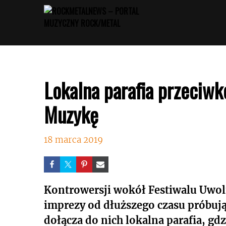
Przejdź
do
treści
Lokalna parafia przeciwk
Muzykę
18 marca 2019
Kontrowersji wokół Festiwalu Uwoln
imprezy od dłuższego czasu próbują
dołącza do nich lokalna parafia, gd