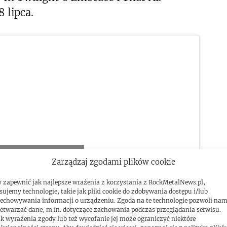
 lipca.
ować marketing pliki cookies i
Zarządzaj zgodami plików cookie
yć tę treść
 zapewnić jak najlepsze wrażenia z korzystania z RockMetalNews.pl,
sujemy technologie, takie jak pliki cookie do zdobywania dostępu i/lub
echowywania informacji o urządzeniu. Zgoda na te technologie pozwoli na
etwarzać dane, m.in. dotyczące zachowania podczas przeglądania serwisu.
k wyrażenia zgody lub też wycofanie jej może ograniczyć niektóre