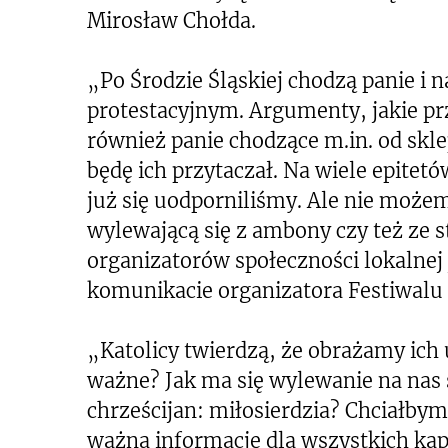
Mirosław Chołda.
„Po Środzie Śląskiej chodzą panie i 
protestacyjnym. Argumenty, jakie pr
również panie chodzące m.in. od sklep
będę ich przytaczał. Na wiele epite
już się uodporniliśmy. Ale nie może
wylewającą się z ambony czy też ze s
organizatorów społeczności lokalnej 
komunikacie organizatora Festiwalu
„Katolicy twierdzą, że obrażamy ich 
ważne? Jak ma się wylewanie na nas
chrześcijan: miłosierdzia? Chciałby
ważną informację dla wszystkich kap