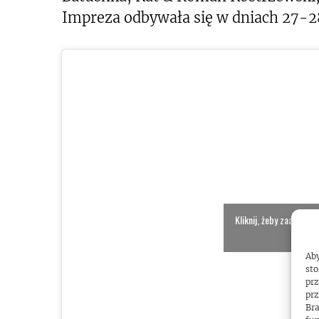
Impreza odbywała się w dniach 27-28
Kliknij, żeby zaakcept
włącz
Aby
sto
prz
prz
Bra