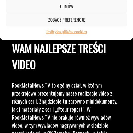
ZESPOŁÓW, KONCERTÓW I
ODMÓW
LUDZI ZWIĄZANYCH Z
ZOBACZ PREFERENCJE
MUZYKĄ, BY DOSTARCZAĆ
Polityka plików cookies
WAM NAJLEPSZE TREŚCI
VIDEO
RockMetalNews TV to ogólny dział, w którym
przekrojowo prezentujemy nasze realizacje video z
różnych serii. Znajdziecie tu zarówno minidokumenty,
jak i materiały z serii „#tour report”. W
RockMetalNews TV nie brakuje również wywiadów
video, w tym wywiadów nagrywanych w siedzibie