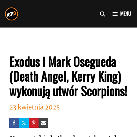
Przejdź
do
MENU
treści
Exodus i Mark Osegueda
(Death Angel, Kerry King)
wykonują utwór Scorpions!
23 kwietnia 2025