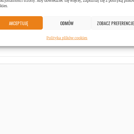
e w 2021
jazdy – będzie głośno!
kcjonalności strony. Aby dowiedzieć się więcej, zapoznaj się z polityką plikó
kies.
#Gwiazdy rock/metal
AKCEPTUJĘ
ODMÓW
ZOBACZ PREFERENCJE
Polityka plików cookies