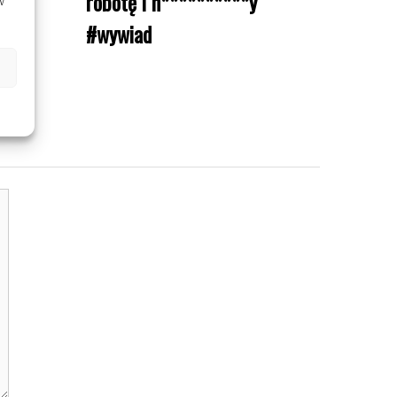
robotę i n**********y
w
#wywiad