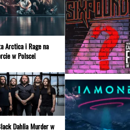
a Arctica i Rage na
rcie w Polsce!
lack Dahlia Murder w