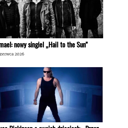
mael: nowy singiel „Hail to the Sun”
czerwca 2026