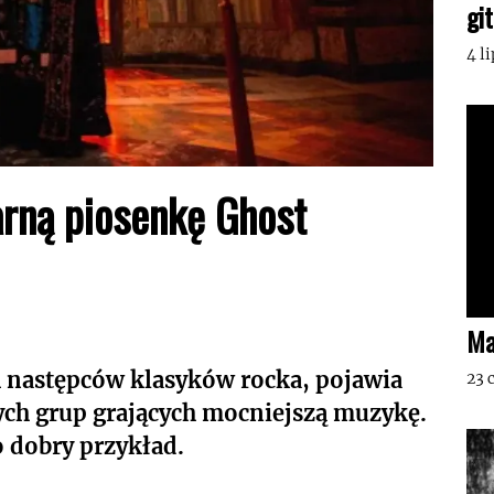
gi
4 l
arną piosenkę Ghost
Ma
 następców klasyków rocka, pojawia
23 
dych grup grających mocniejszą muzykę.
 dobry przykład.