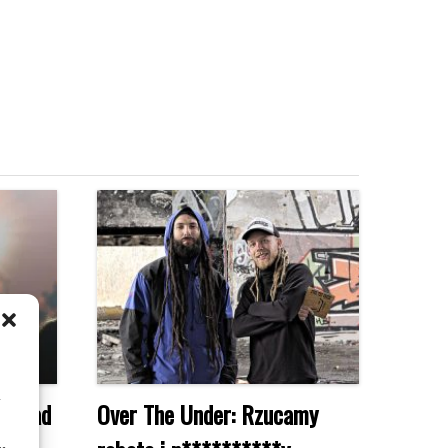
m
ozkład
Over The Under: Rzucamy