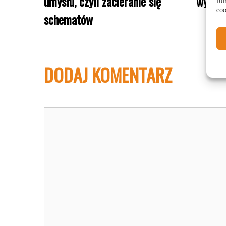
umysłu, czyli zacieranie się
wydan
fun
coo
schematów
DODAJ KOMENTARZ
Komentarz