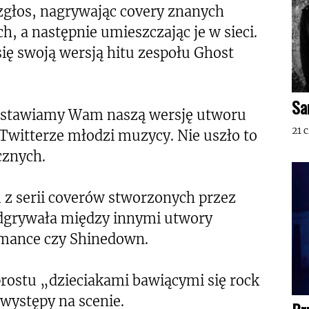
głos, nagrywając covery znanych
 a następnie umieszczając je w sieci.
się swoją wersją hitu zespołu Ghost
Sa
zedstawiamy Wam naszą wersję utworu
21 
 Twitterze młodzi muzycy. Nie uszło to
znych.
z serii coverów stworzonych przez
odgrywała między innymi utwory
mance czy Shinedown.
prostu „dzieciakami bawiącymi się rock
 występy na scenie.