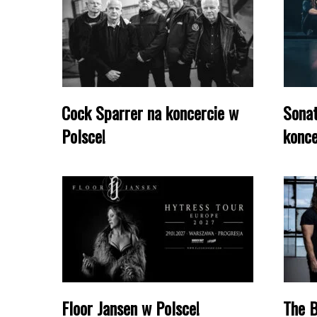
Cock Sparrer na koncercie w
Sonat
Polsce!
konce
Floor Jansen w Polsce!
The B