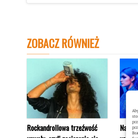
ZOBACZ RÓWNIEŻ
Aby
sto
prz
Rockandrollowa trzeźwość
Najlep
prz
Bra