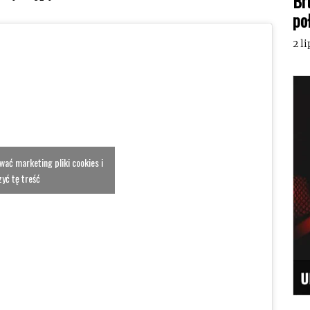
Br
po
2 l
ować marketing pliki cookies i
yć tę treść