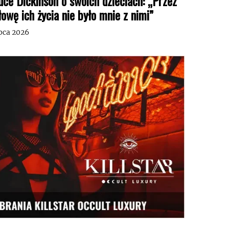
uce Dickinson o swoich dzieciach: „Przez
łowę ich życia nie było mnie z nimi”
ipca 2026