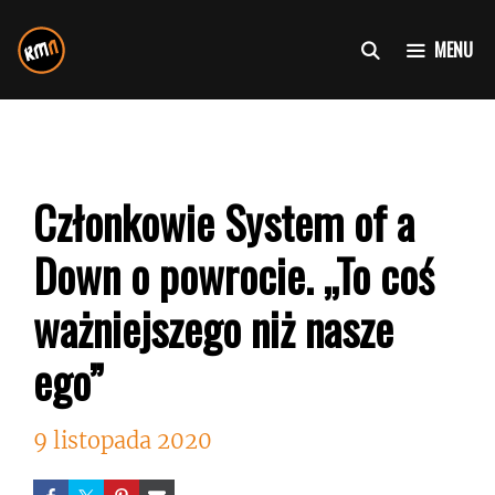
Przejdź
do
MENU
treści
Członkowie System of a
Down o powrocie. „To coś
ważniejszego niż nasze
ego”
9 listopada 2020