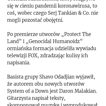
się w cieniu pandemii koronawirusa, to
coś, wobec czego Serj Tankian & Co. nie
mogli pozostać obojętni.
Po premierze utworów „Protect The
Land” i „Genocidal Humanoidz”
ormiańska formacja udzieliła wywiadu
telewizji FOX, zdradzając kulisy ich
napisania.
Basista grupy Shavo Odadjian wyjawił,
że autorem obu nowych utworów
System of a Down jest Daron Malakian.
Gitarzysta napisał teksty,
skomponował muzykę i wyprodukował