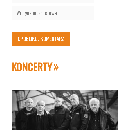
mail
Witryna
internetowa
KONCERTY