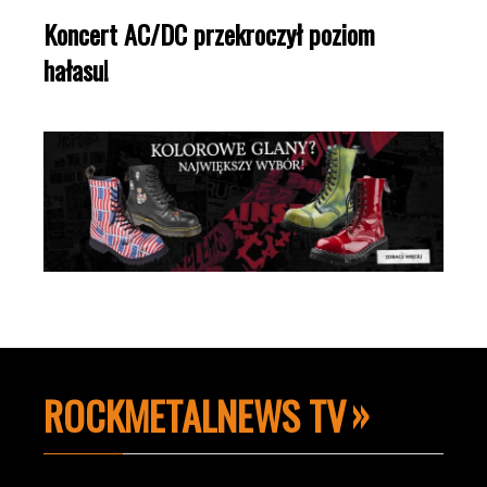
Koncert AC/DC przekroczył poziom
hałasu!
ROCKMETALNEWS TV