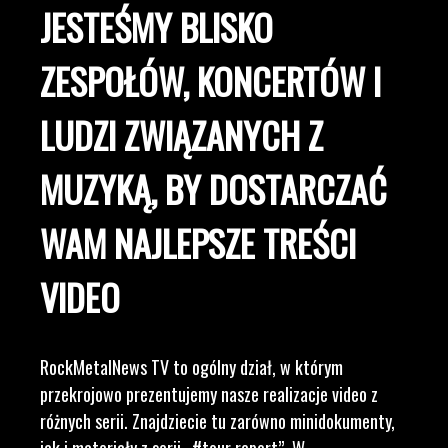
JESTEŚMY BLISKO
ZESPOŁÓW, KONCERTÓW I
LUDZI ZWIĄZANYCH Z
MUZYKĄ, BY DOSTARCZAĆ
WAM NAJLEPSZE TREŚCI
VIDEO
RockMetalNews TV to ogólny dział, w którym
przekrojowo prezentujemy nasze realizacje video z
różnych serii. Znajdziecie tu zarówno minidokumenty,