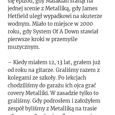
się epizod, gdy Malakian stanął na
jednej scenie z Metalliką, gdy James
Hetfield uległ wypadkowi na skuterze
wodnym. Miało to miejsce w 2000
roku, gdy System Of A Down stawiał
pierwsze kroki w przemyśle
muzycznym.
– Kiedy miałem 12, 13 lat, grałem już
od roku na gitarze. Graliśmy razem z
kolegami ze szkoły. Po lekcjach
chodziliśmy do garażu ich ojca grać
covery Metalliki. W zasadzie tylko to
graliśmy. Gdy podrosłem i założyłem
zespół byliśmy z Metalliką na trasie