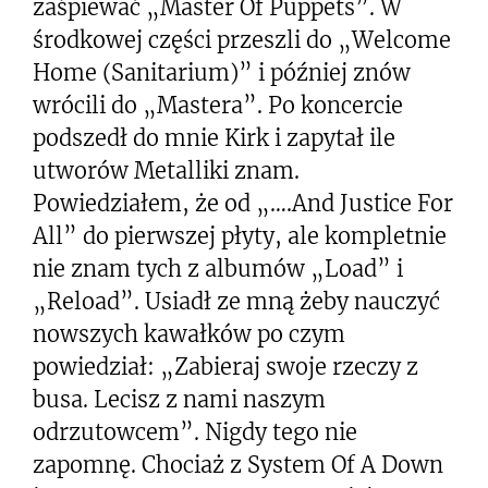
zaśpiewać „Master Of Puppets”. W
środkowej części przeszli do „Welcome
Home (Sanitarium)” i później znów
wrócili do „Mastera”. Po koncercie
podszedł do mnie Kirk i zapytał ile
utworów Metalliki znam.
Powiedziałem, że od „….And Justice For
All” do pierwszej płyty, ale kompletnie
nie znam tych z albumów „Load” i
„Reload”. Usiadł ze mną żeby nauczyć
nowszych kawałków po czym
powiedział: „Zabieraj swoje rzeczy z
busa. Lecisz z nami naszym
odrzutowcem”. Nigdy tego nie
zapomnę. Chociaż z System Of A Down