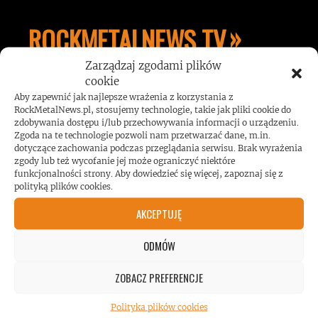
ROCKMETALNEWS TV
Zarządzaj zgodami plików
cookie
JESTEŚMY BLISKO
Aby zapewnić jak najlepsze wrażenia z korzystania z
RockMetalNews.pl, stosujemy technologie, takie jak pliki cookie do
zdobywania dostępu i/lub przechowywania informacji o urządzeniu.
ZESPOŁÓW, KONCERTÓW I
Zgoda na te technologie pozwoli nam przetwarzać dane, m.in.
dotyczące zachowania podczas przeglądania serwisu. Brak wyrażenia
zgody lub też wycofanie jej może ograniczyć niektóre
LUDZI ZWIĄZANYCH Z
funkcjonalności strony. Aby dowiedzieć się więcej, zapoznaj się z
polityką plików cookies.
MUZYKĄ, BY DOSTARCZAĆ
AKCEPTUJĘ
ODMÓW
WAM NAJLEPSZE TREŚCI
ZOBACZ PREFERENCJE
VIDEO
Polityka plików cookies