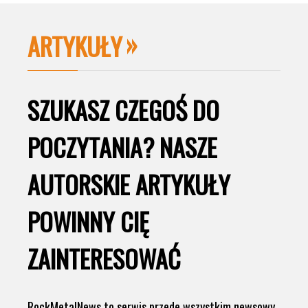
ARTYKUŁY
SZUKASZ CZEGOŚ DO
POCZYTANIA? NASZE
AUTORSKIE ARTYKUŁY
POWINNY CIĘ
ZAINTERESOWAĆ
RockMetalNews to serwis przede wszystkim newsowy,