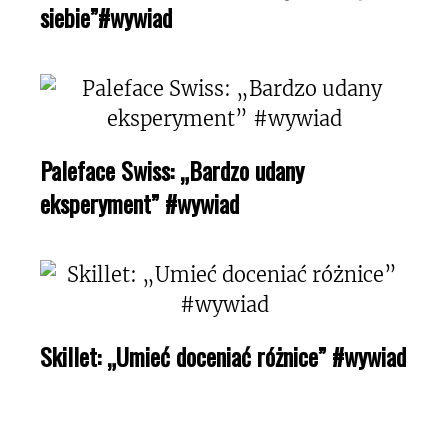
siebie”#wywiad
Paleface Swiss: „Bardzo udany
eksperyment” #wywiad
Skillet: „Umieć doceniać różnice” #wywiad