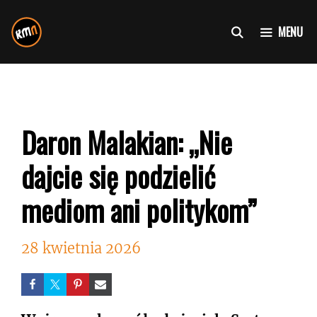
Przejdź
do
MENU
treści
Daron Malakian: „Nie
dajcie się podzielić
mediom ani politykom”
28 kwietnia 2026