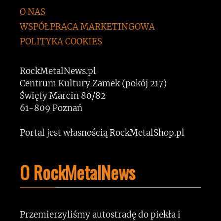
O NAS
WSPÓŁPRACA MARKETINGOWA
POLITYKA COOKIES
RockMetalNews.pl
Centrum Kultury Zamek (pokój 217)
Święty Marcin 80/82
61-809 Poznań
Portal jest własnością RockMetalShop.pl
O RockMetalNews
Przemierzyliśmy autostradę do piekła i