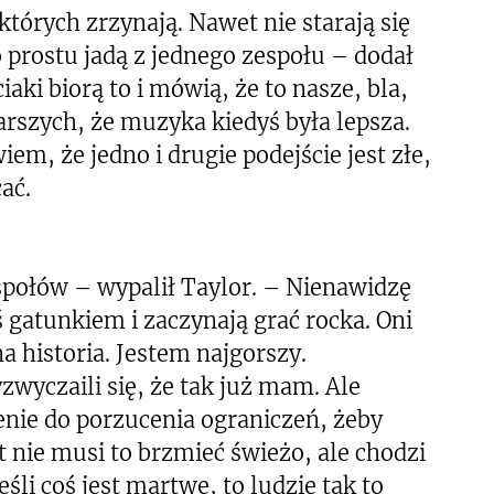
których zrzynają. Nawet nie starają się
 prostu jadą z jednego zespołu – dodał
ki biorą to i mówią, że to nasze, bla,
arszych, że muzyka kiedyś była lepsza.
iem, że jedno i drugie podejście jest złe,
ać.
połów – wypalił Taylor. – Nienawidzę
 gatunkiem i zaczynają grać rocka. Oni
a historia. Jestem najgorszy.
zwyczaili się, że tak już mam. Ale
nie do porzucenia ograniczeń, żeby
t nie musi to brzmieć świeżo, ale chodzi
eśli coś jest martwe, to ludzie tak to