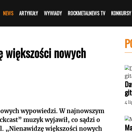
NEWS
ARTYKUŁY
WYWIADY
ROCKMETALNEWS TV
KONKURSY
P
zę większości nowych
Da
gi
4 l
donowych wypowiedzi. W najnowszym
ckcast” muzyk wyjawił, co sądzi o
Ma
. „Nienawidzę większości nowych