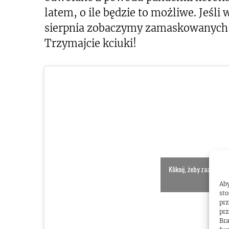
latem, o ile będzie to możliwe. Jeśli
sierpnia zobaczymy zamaskowanych 
Trzymajcie kciuki!
Kliknij, żeby zaakcept
włącz
Aby
sto
prz
prz
Bra