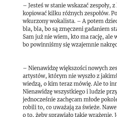
– Jesteś w stanie wskazać zespoły, z 
kopiować kilku różnych zespołów. Po
wkurzony wokalista. – A potem dziecia
bla, bla, bo są zmęczeni gadaniem st
Sam już nie wiem, kto ma rację, ale w
bo powinniśmy się wzajemnie nakręc
– Nienawidzę większości nowych zes
artystów, którym nie wyszło z jakimś
wiedzą, o kim teraz mówię. Ale to inn
Nienawidzę wszystkiego i ludzie przy
jednocześnie zachęcam młode pokole
robili to, co uważają za świeże. Nawe
o to, żeby sprawiało takie wrażenie. J