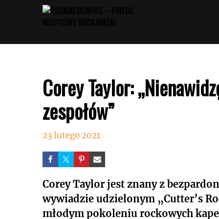
Przejdź
do
treści
Corey Taylor: „Nienawid
zespołów”
23 lutego 2021
Corey Taylor jest znany z bezpar
wywiadzie udzielonym „Cutter’s Ro
młodym pokoleniu rockowych kapel