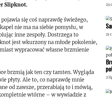
r Slipknot.
23 
s pojawia się coś naprawdę świeżego,
Sa
 kapel nie ma na siebie pomysłu, w
ując inne zespoły. Dostrzega to
21 
knot jest wkurzony na młode pokolenie,
 zamiast wypracować własne brzmienie
Br
po
tóre brzmią jak ten czy tamten. Wygląda
2 l
wie płyty. Ale to, co naprawdę mnie
nane od zawsze, przerabiają to i mówią,
o kompletnie wtórne – w wywiadzie z