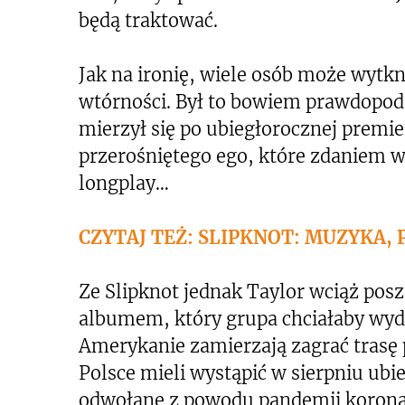
będą traktować.
Jak na ironię, wiele osób może wytk
wtórności. Był to bowiem prawdopodo
mierzył się po ubiegłorocznej premi
przerośniętego ego, które zdaniem 
longplay…
CZYTAJ TEŻ: SLIPKNOT: MUZYKA, 
Ze Slipknot jednak Taylor wciąż pos
albumem, który grupa chciałaby wyda
Amerykanie zamierzają zagrać trasę
Polsce mieli wystąpić w sierpniu ubi
odwołane z powodu pandemii koronaw