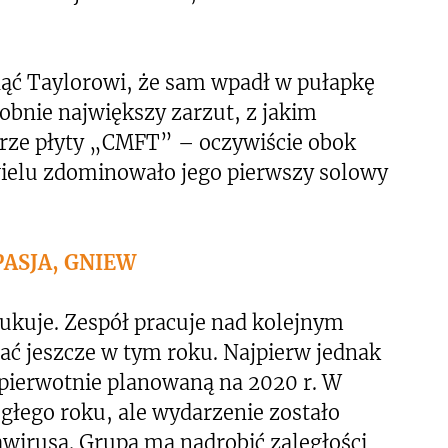
nąć Taylorowi, że sam wpadł w pułapkę
bnie największy zarzut, z jakim
erze płyty „CMFT” – oczywiście obok
wielu zdominowało jego pierwszy solowy
PASJA, GNIEW
zukuje. Zespół pracuje nad kolejnym
ć jeszcze w tym roku. Najpierw jednak
 pierwotnie planowaną na 2020 r. W
egłego roku, ale wydarzenie zostało
irusa. Grupa ma nadrobić zaległości