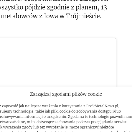
 wszystko pójdzie zgodnie z planem, 13
metalowców z Iowa w Trójmieście.
Zarządzaj zgodami plików cookie
ować marketing pliki cookies i
yć tę treść
 zapewnić jak najlepsze wrażenia z korzystania z RockMetalNews.pl,
sujemy technologie, takie jak pliki cookie do zdobywania dostępu i/lub
echowywania informacji o urządzeniu. Zgoda na te technologie pozwoli na
etwarzać dane, m.in. dotyczące zachowania podczas przeglądania serwisu.
k wyrażenia zgody lub też wycofanie jej może ograniczyć niektóre