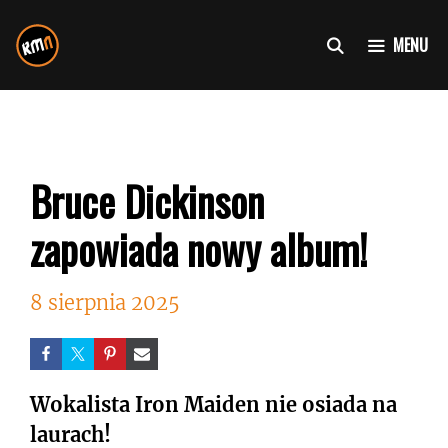
Przejdź
do
MENU
treści
Bruce Dickinson
zapowiada nowy album!
8 sierpnia 2025
Wokalista Iron Maiden nie osiada na
laurach!