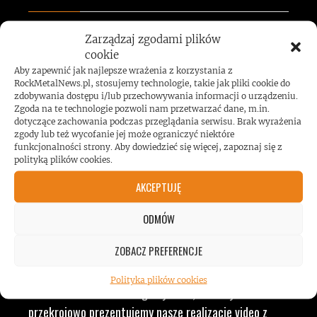
Zarządzaj zgodami plików
JESTEŚMY BLISKO
cookie
Aby zapewnić jak najlepsze wrażenia z korzystania z
ZESPOŁÓW, KONCERTÓW I
RockMetalNews.pl, stosujemy technologie, takie jak pliki cookie do
zdobywania dostępu i/lub przechowywania informacji o urządzeniu.
Zgoda na te technologie pozwoli nam przetwarzać dane, m.in.
LUDZI ZWIĄZANYCH Z
dotyczące zachowania podczas przeglądania serwisu. Brak wyrażenia
zgody lub też wycofanie jej może ograniczyć niektóre
funkcjonalności strony. Aby dowiedzieć się więcej, zapoznaj się z
MUZYKĄ, BY DOSTARCZAĆ
polityką plików cookies.
AKCEPTUJĘ
WAM NAJLEPSZE TREŚCI
ODMÓW
VIDEO
ZOBACZ PREFERENCJE
Polityka plików cookies
RockMetalNews TV to ogólny dział, w którym
przekrojowo prezentujemy nasze realizacje video z