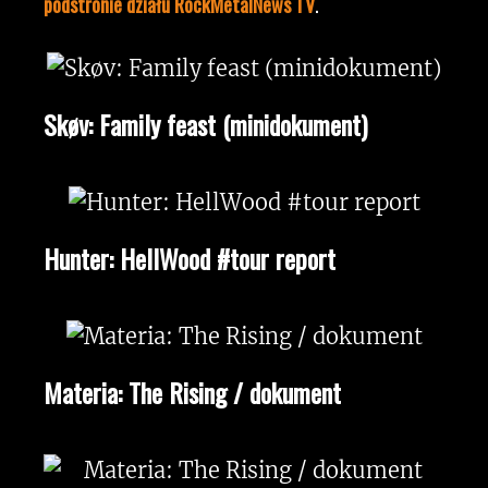
podstronie działu RockMetalNews TV
.
Skøv: Family feast (minidokument)
Hunter: HellWood #tour report
Materia: The Rising / dokument