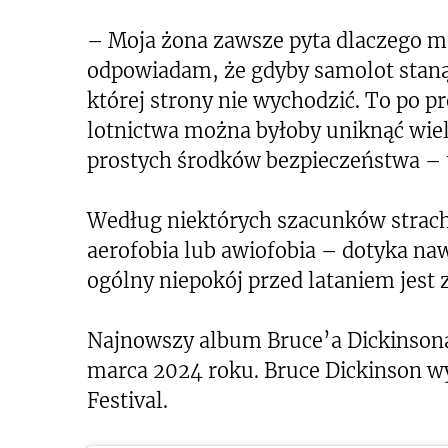
– Moja żona zawsze pyta dlaczego mu
odpowiadam, że gdyby samolot staną
której strony nie wychodzić. To po p
lotnictwa można byłoby uniknąć wielu
prostych środków bezpieczeństwa – t
Według niektórych szacunków strach
aerofobia lub awiofobia – dotyka naw
ogólny niepokój przed lataniem jest 
Najnowszy album Bruce’a Dickinsona
marca 2024 roku. Bruce Dickinson w
Festival.