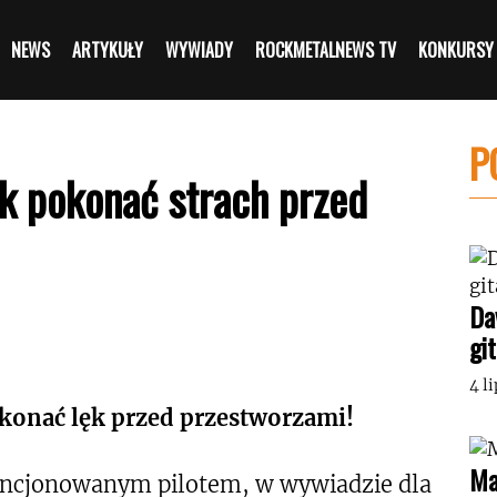
NEWS
ARTYKUŁY
WYWIADY
ROCKMETALNEWS TV
KONKURSY
P
ak pokonać strach przed
Da
gi
4 l
okonać lęk przed przestworzami!
Ma
cencjonowanym pilotem, w wywiadzie dla