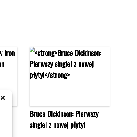
den?
Bruce Dickinson: Pierwszy
m
iada
singiel z nowej płyty!