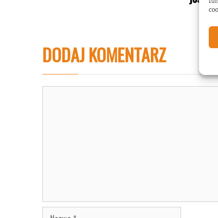
fun
coo
DODAJ KOMENTARZ
Komentarz
Nazwa