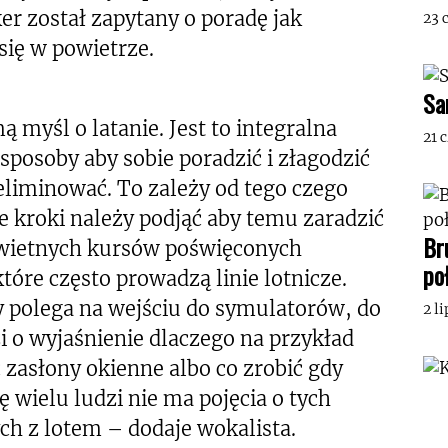
er został zapytany o poradę jak
23 
się w powietrze.
Sa
 myśl o latanie. Jest to integralna
21 
sposoby aby sobie poradzić i złagodzić
eliminować. To zależy od tego czego
kie kroki należy podjąć aby temu zaradzić
Br
 świetnych kursów poświęconych
po
tóre często prowadzą linie lotnicze.
y polega na wejściu do symulatorów, do
2 l
i o wyjaśnienie dlaczego na przykład
ć zasłony okienne albo co zrobić gdy
 wielu ludzi nie ma pojęcia o tych
 z lotem – dodaje wokalista.