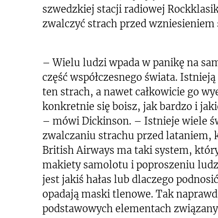
szwedzkiej stacji radiowej Rockklasik
zwalczyć strach przed wzniesieniem 
– Wielu ludzi wpada w panikę na samą
część współczesnego świata. Istnieją 
ten strach, a nawet całkowicie go wy
konkretnie się boisz, jak bardzo i ja
– mówi Dickinson. – Istnieje wiele
zwalczaniu strachu przed lataniem, k
British Airways ma taki system, któr
makiety samolotu i poproszeniu ludz
jest jakiś hałas lub dlaczego podnosi
opadają maski tlenowe. Tak naprawdę
podstawowych elementach związanych