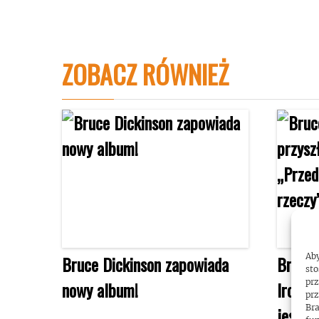
ZOBACZ RÓWNIEŻ
Aby
Bruce Dickinson zapowiada
Bruce 
sto
prz
nowy album!
Iron M
prz
Bra
jeszcz