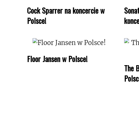
Cock Sparrer na koncercie w
Sonat
Polsce!
konce
Floor Jansen w Polsce!
The B
Polsc