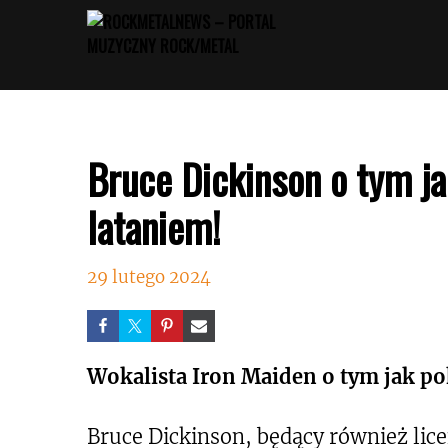
Przejdź
do
treści
Bruce Dickinson o tym j
lataniem!
29 lutego 2024
Wokalista Iron Maiden o tym jak p
Bruce Dickinson, będący również li