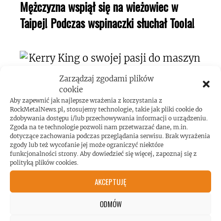
Mężczyzna wspiął się na wieżowiec w
Taipej! Podczas wspinaczki słuchał Toola!
Zarządzaj zgodami plików
cookie
Kerry King o swojej pasji do maszyn
Aby zapewnić jak najlepsze wrażenia z korzystania z
RockMetalNews.pl, stosujemy technologie, takie jak pliki cookie do
pinball!
zdobywania dostępu i/lub przechowywania informacji o urządzeniu.
Zgoda na te technologie pozwoli nam przetwarzać dane, m.in.
dotyczące zachowania podczas przeglądania serwisu. Brak wyrażenia
zgody lub też wycofanie jej może ograniczyć niektóre
funkcjonalności strony. Aby dowiedzieć się więcej, zapoznaj się z
polityką plików cookies.
AKCEPTUJĘ
Koncert AC/DC przekroczył poziom
hałasu!
ODMÓW