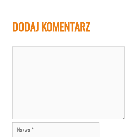
DODAJ KOMENTARZ
Komentarz
Nazwa