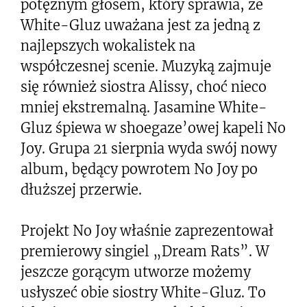
potężnym głosem, który sprawia, że
White-Gluz uważana jest za jedną z
najlepszych wokalistek na
współczesnej scenie. Muzyką zajmuje
się również siostra Alissy, choć nieco
mniej ekstremalną. Jasamine White-
Gluz śpiewa w shoegaze’owej kapeli No
Joy. Grupa 21 sierpnia wyda swój nowy
album, będący powrotem No Joy po
dłuższej przerwie.
Projekt No Joy właśnie zaprezentował
premierowy singiel „Dream Rats”. W
jeszcze gorącym utworze możemy
usłyszeć obie siostry White-Gluz. To