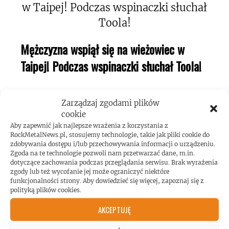
Mężczyzna wspiął się na wieżowiec w
Taipej! Podczas wspinaczki słuchał Toola!
Zarządzaj zgodami plików
cookie
Aby zapewnić jak najlepsze wrażenia z korzystania z
RockMetalNews.pl, stosujemy technologie, takie jak pliki cookie do
Kerry King o swojej pasji do maszyn
zdobywania dostępu i/lub przechowywania informacji o urządzeniu.
Zgoda na te technologie pozwoli nam przetwarzać dane, m.in.
pinball!
dotyczące zachowania podczas przeglądania serwisu. Brak wyrażenia
zgody lub też wycofanie jej może ograniczyć niektóre
funkcjonalności strony. Aby dowiedzieć się więcej, zapoznaj się z
polityką plików cookies.
AKCEPTUJĘ