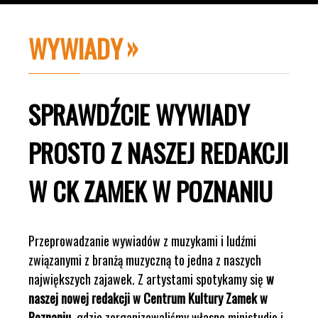
WYWIADY
SPRAWDŹCIE WYWIADY
PROSTO Z NASZEJ REDAKCJI
W CK ZAMEK W POZNANIU
Przeprowadzanie wywiadów z muzykami i ludźmi
związanymi z branżą muzyczną to jedna z naszych
największych zajawek. Z artystami spotykamy się
w
naszej nowej redakcji w Centrum Kultury Zamek w
Poznaniu
, gdzie zorganizowaliśmy własne ministudio i