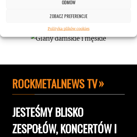
ODMÓW
Koncert AC/DC przekroczył poziom
hałasu!
ZOBACZ PREFERENCJE
Polityka plików cookies
ROCKMETALNEWS TV
JESTEŚMY BLISKO
ZESPOŁÓW, KONCERTÓW I