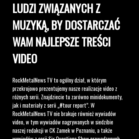
LUDZI ZWIĄZANYCH Z
MUZYKĄ, BY DOSTARCZAĆ
WAM NAJLEPSZE TREŚCI
VIDEO
RockMetalNews TV to ogólny dział, w którym
przekrojowo prezentujemy nasze realizacje video z
różnych serii. Znajdziecie tu zarówno minidokumenty,
jak i materiały z serii „#tour report”. W
RockMetalNews TV nie brakuje również wywiadów
video, w tym wywiadów nagrywanych w siedzibie
naszej redakcji w CK Zamek w Poznaniu, a także
wywiadów z serii Six Questions Show prowadzonych