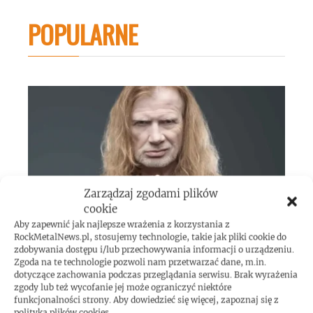
POPULARNE
Zarządzaj zgodami plików
cookie
Dave Mustaine o swoich ulubionych
Aby zapewnić jak najlepsze wrażenia z korzystania z
RockMetalNews.pl, stosujemy technologie, takie jak pliki cookie do
gitarzystach
zdobywania dostępu i/lub przechowywania informacji o urządzeniu.
Zgoda na te technologie pozwoli nam przetwarzać dane, m.in.
4 lipca 2026
dotyczące zachowania podczas przeglądania serwisu. Brak wyrażenia
zgody lub też wycofanie jej może ograniczyć niektóre
funkcjonalności strony. Aby dowiedzieć się więcej, zapoznaj się z
polityką plików cookies.