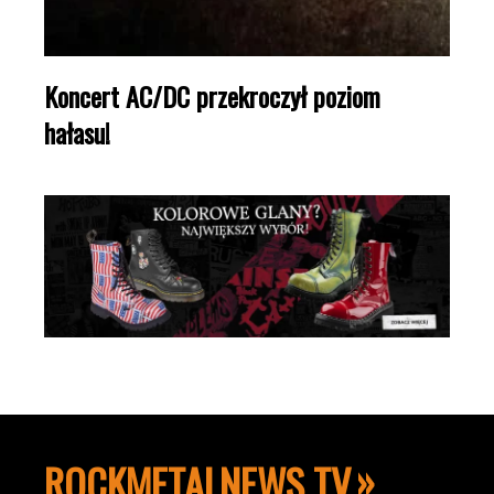
Koncert AC/DC przekroczył poziom
hałasu!
ROCKMETALNEWS TV