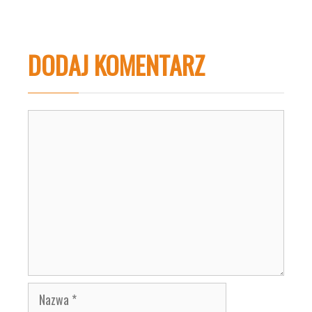
DODAJ KOMENTARZ
Komentarz
Nazwa