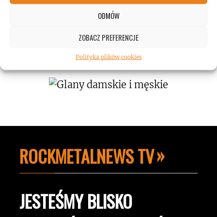
ODMÓW
Koncert AC/DC przekroczył poziom
ZOBACZ PREFERENCJE
hałasu!
Polityka plików cookies
ROCKMETALNEWS TV
JESTEŚMY BLISKO