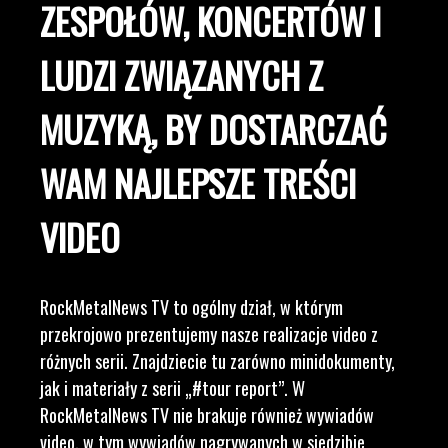
ZESPOŁÓW, KONCERTÓW I
LUDZI ZWIĄZANYCH Z
MUZYKĄ, BY DOSTARCZAĆ
WAM NAJLEPSZE TREŚCI
VIDEO
RockMetalNews TV to ogólny dział, w którym
przekrojowo prezentujemy nasze realizacje video z
różnych serii. Znajdziecie tu zarówno minidokumenty,
jak i materiały z serii „#tour report”. W
RockMetalNews TV nie brakuje również wywiadów
video, w tym wywiadów nagrywanych w siedzibie