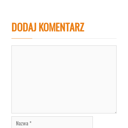
DODAJ KOMENTARZ
Komentarz
Nazwa