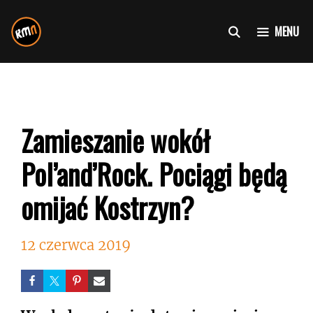
Przejdź
do
MENU
treści
Zamieszanie wokół
Pol’and’Rock. Pociągi będą
omijać Kostrzyn?
12 czerwca 2019