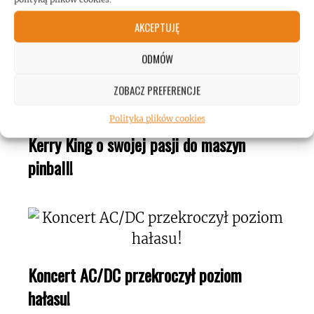
Mężczyzna wspiął się na wieżowiec w
AKCEPTUJĘ
Taipej! Podczas wspinaczki słuchał Toola!
ODMÓW
ZOBACZ PREFERENCJE
Polityka plików cookies
Kerry King o swojej pasji do maszyn
pinball!
Koncert AC/DC przekroczył poziom
hałasu!