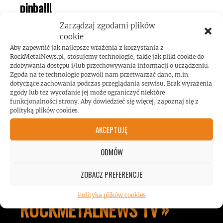
pinball!
Zarządzaj zgodami plików
cookie
Aby zapewnić jak najlepsze wrażenia z korzystania z
RockMetalNews.pl, stosujemy technologie, takie jak pliki cookie do
zdobywania dostępu i/lub przechowywania informacji o urządzeniu.
Zgoda na te technologie pozwoli nam przetwarzać dane, m.in.
Koncert AC/DC przekroczył poziom
dotyczące zachowania podczas przeglądania serwisu. Brak wyrażenia
zgody lub też wycofanie jej może ograniczyć niektóre
hałasu!
funkcjonalności strony. Aby dowiedzieć się więcej, zapoznaj się z
polityką plików cookies.
AKCEPTUJĘ
ODMÓW
ZOBACZ PREFERENCJE
Polityka plików cookies
ROCKMETALNEWS TV