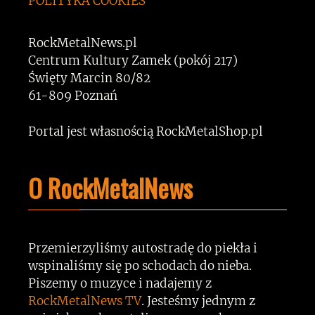
POLITYKA COOKIES
RockMetalNews.pl
Centrum Kultury Zamek (pokój 217)
Święty Marcin 80/82
61-809 Poznań
Portal jest własnością RockMetalShop.pl
O RockMetalNews
Przemierzyliśmy autostradę do piekła i
wspinaliśmy się po schodach do nieba.
Piszemy o muzyce i nadajemy z
RockMetalNews TV
. Jesteśmy jednym z