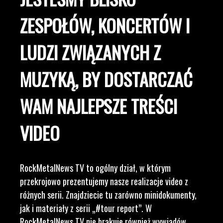
ZESPOŁÓW, KONCERTÓW I
LUDZI ZWIĄZANYCH Z
MUZYKĄ, BY DOSTARCZAĆ
WAM NAJLEPSZE TREŚCI
VIDEO
RockMetalNews TV to ogólny dział, w którym
przekrojowo prezentujemy nasze realizacje video z
różnych serii. Znajdziecie tu zarówno minidokumenty,
jak i materiały z serii „#tour report”. W
RockMetalNews TV nie brakuje również wywiadów