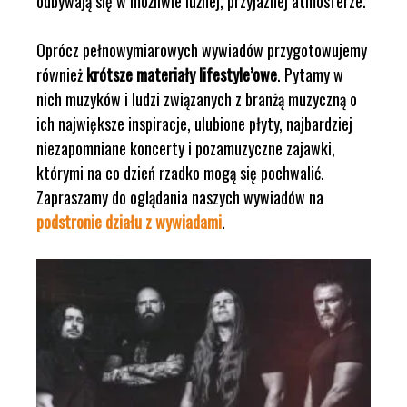
odbywają się w możliwie luźnej, przyjaznej atmosferze.
Oprócz pełnowymiarowych wywiadów przygotowujemy
również
krótsze materiały lifestyle’owe
. Pytamy w
nich muzyków i ludzi związanych z branżą muzyczną o
ich największe inspiracje, ulubione płyty, najbardziej
niezapomniane koncerty i pozamuzyczne zajawki,
którymi na co dzień rzadko mogą się pochwalić.
Zapraszamy do oglądania naszych wywiadów na
podstronie działu z wywiadami
.