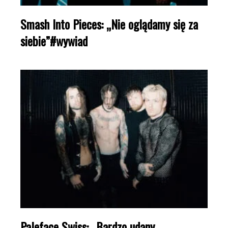
Smash Into Pieces: „Nie oglądamy się za
siebie”#wywiad
Paleface Swiss: „Bardzo udany