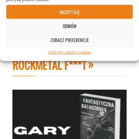
AKCEPTUJĘ
ODMÓW
ZOBACZ PREFERENCJE
Polityka plików cookies
ROCKMETAL F***T