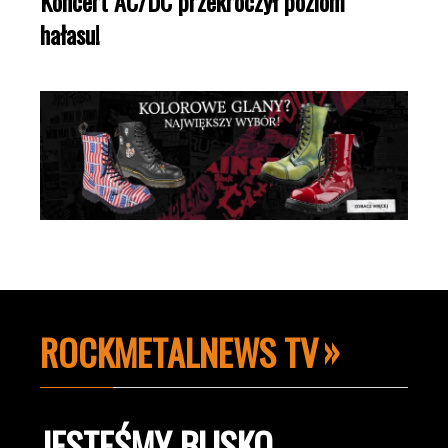
Koncert AC/DC przekroczył poziom
hałasu!
ROCKMETALNEWS TV
JESTEŚMY BLISKO