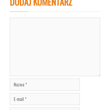
DODAJ KOMENTARZ
Komentarz
Nazwa
E-
mail