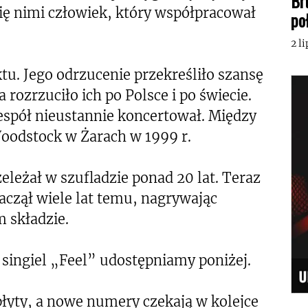
Br
ię nimi człowiek, który współpracował
po
2 l
tu. Jego odrzucenie przekreśliło szansę
 rozrzuciło ich po Polsce i po świecie.
zespół nieustannie koncertował. Między
oodstock w Żarach w 1999 r.
eleżał w szufladzie ponad 20 lat. Teraz
aczął wiele lat temu, nagrywając
 składzie.
singiel „Feel” udostępniamy poniżej.
płyty, a nowe numery czekają w kolejce