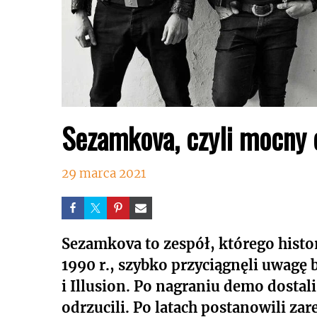
Sezamkova, czyli mocny 
29 marca 2021
Sezamkova to zespół, którego histo
1990 r., szybko przyciągnęli uwagę b
i Illusion. Po nagraniu demo dostal
odrzucili. Po latach postanowili za