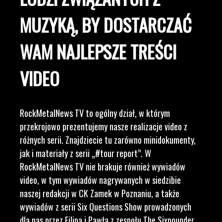
MUZYKĄ, BY DOSTARCZAĆ
WAM NAJLEPSZE TREŚCI
VIDEO
RockMetalNews TV to ogólny dział, w którym
przekrojowo prezentujemy nasze realizacje video z
różnych serii. Znajdziecie tu zarówno minidokumenty,
jak i materiały z serii „#tour report”. W
RockMetalNews TV nie brakuje również wywiadów
video, w tym wywiadów nagrywanych w siedzibie
naszej redakcji w CK Zamek w Poznaniu, a także
wywiadów z serii Six Questions Show prowadzonych
dla nas przez Filipa i Pawła z zespołu The Sixpounder.